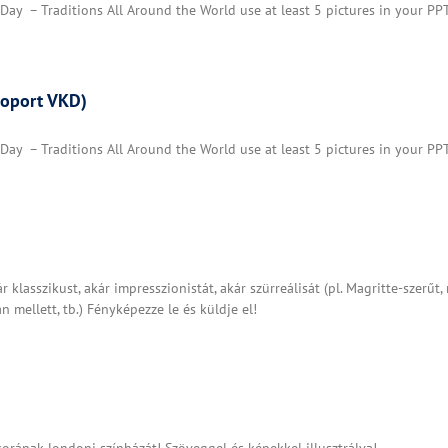
 Day – Traditions All Around the World use at least 5 pictures in your PP
soport VKD)
 Day – Traditions All Around the World use at least 5 pictures in your PP
r klasszikust, akár impresszionistát, akár szürreálisát (pl. Magritte-szerűt
n mellett, tb.) Fényképezze le és küldje el!
rának londoni színházát! Szöveggel és képekkel illusztrálva!