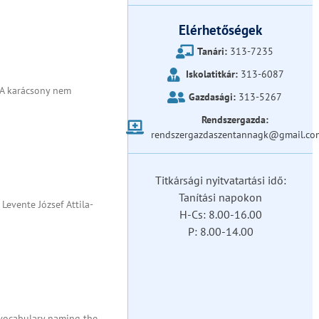
Elérhetőségek
Tanári:
313-7235
Iskolatitkár:
313-6087
„A karácsony nem
Gazdasági:
313-5267
Rendszergazda:
rendszergazdaszentannagk@gmail.co
Titkársági nyitvatartási idő:
Tanítási napokon
evente József Attila-
H-Cs: 8.00-16.00
P: 8.00-14.00
 vocabulary naming the