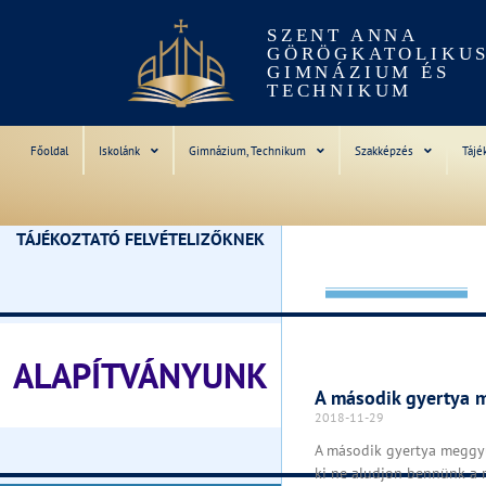
SZENT ANNA
GÖRÖGKATOLIKU
GIMNÁZIUM ÉS
TECHNIKUM
Főoldal
Iskolánk
Gimnázium, Technikum
Szakképzés
Tájé
TÁJÉKOZTATÓ FELVÉTELIZŐKNEK
________________________________
ALAPÍTVÁNYUNK
A második gyertya 
2018-11-29
________________________________
A második gyertya meggyúj
ki ne aludjon bennünk a 