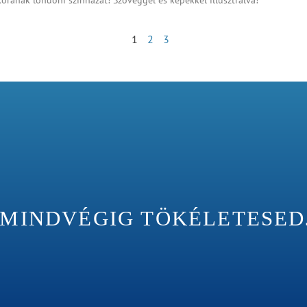
1
2
3
INDVÉGIG TÖKÉLETESEDJÉ