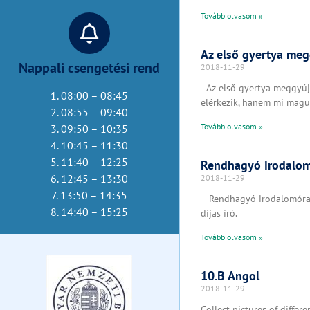
Tovább olvasom »
Az első gyertya meg
Nappali csengetési rend
2018-11-29
Az első gyertya meggyújtá
1. 08:00 – 08:45
elérkezik, hanem mi magun
2. 08:55 – 09:40
Tovább olvasom »
3. 09:50 – 10:35
4. 10:45 – 11:30
5. 11:40 – 12:25
Rendhagyó irodalom
6. 12:45 – 13:30
2018-11-29
7. 13:50 – 14:35
Rendhagyó irodalomóra – 
8. 14:40 – 15:25
díjas író.
Tovább olvasom »
10.B Angol
2018-11-29
Collect pictures of diffe