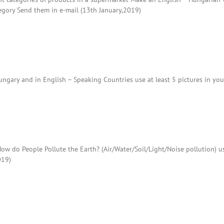
egory Send them in e-mail (13th January,2019)
ungary and in English – Speaking Countries use at least 5 pictures in yo
)
w do People Pollute the Earth? (Air/Water/Soil/Light/Noise pollution) use
019)