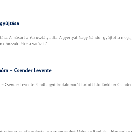
gyújtása
sa. A műsort a 9.a osztály adta. A gyertyát Nagy Nándor gyújtotta meg. 
k hozzuk létre a varázst.”
óra – Csender Levente
Csender Levente Rendhagyó irodalomórát tartott iskolánkban Csender L
rent categories of products in a supermarket Make an English – Hungarian