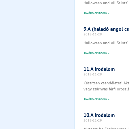
Halloween and All Saints’
Tovább olvasom »
9.A (haladó angol c
2018-11-29
Halloween and All Saints’
Tovább olvasom »
11.A Irodalom
2018-11-29
Készítsen csendéletet! Aká
vagy szárnyas férfi oroszlá
Tovább olvasom »
10.A Irodalom
2018-11-29
Mutassa be Shakespeare ko