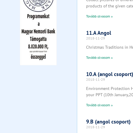
products of the given cat
Tovább olvasom »
11.A Angol
2018-11-29
Christmas Traditions in H
Tovább olvasom »
10.A (angol csoport
2018-11-29
Environment Protection Ho
your PPT (10th January,2
Tovább olvasom »
9.B (angol csoport)
2018-11-29