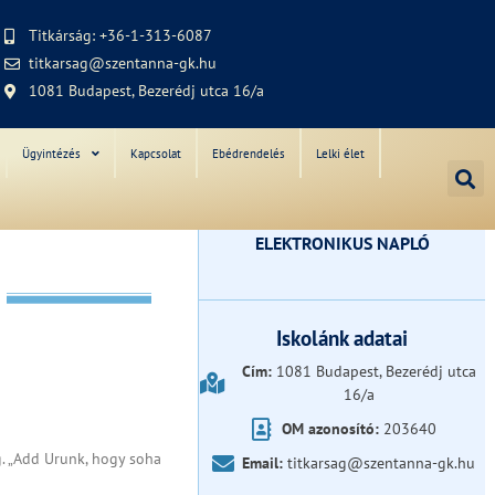
Titkárság: +36-1-313-6087
titkarsag@szentanna-gk.hu
1081 Budapest, Bezerédj utca 16/a
Ügyintézés
Kapcsolat
Ebédrendelés
Lelki élet
ELEKTRONIKUS NAPLÓ
Iskolánk adatai
Cím:
1081 Budapest, Bezerédj utca
16/a
OM azonosító:
203640
g. „Add Urunk, hogy soha
Email:
titkarsag@szentanna-gk.hu