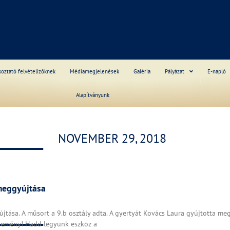
S
koztató felvételizőknek
Médiamegjelenések
Galéria
Pályázat
E-napló
Alapítványunk
______
NOVEMBER 29, 2018
meggyújtása
______
tása. A műsort a 9.b osztály adta. A gyertyát Kovács Laura gyújtotta me
remény! Hadd legyünk eszköz a