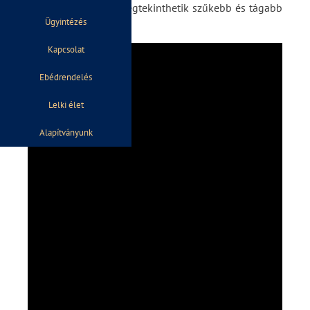
hétköznapjainkba, megtekinthetik szűkebb és tágabb
Ügyintézés
környezetünket.
Kapcsolat
Ebédrendelés
Lelki élet
Alapítványunk