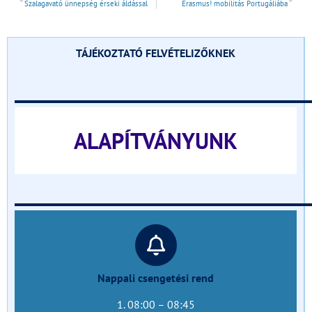
Szalagavató ünnepség érseki áldással
Erasmus! mobilitás Portugáliába
TÁJÉKOZTATÓ FELVÉTELIZŐKNEK
______________________________
ALAPÍTVÁNYUNK
______________________________
Nappali csengetési rend
1. 08:00 – 08:45