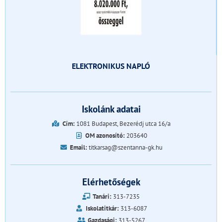
ELEKTRONIKUS NAPLÓ
Iskolánk adatai
Cím:
1081 Budapest, Bezerédj utca 16/a
OM azonosító:
203640
Email:
titkarsag@szentanna-gk.hu
Elérhetőségek
Tanári:
313-7235
Iskolatitkár:
313-6087
Gazdasági:
313-5267