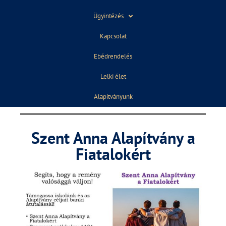
Ügyintézés
Kapcsolat
Ebédrendelés
Lelki élet
Alapítványunk
Szent Anna Alapítvány a
Fiatalokért