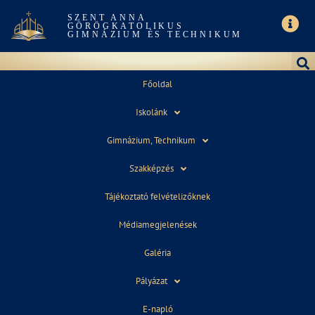
SZENT ANNA
GÖRÖGKATOLIKUS
GIMNÁZIUM ÉS TECHNIKUM
Főoldal
Iskolánk
ALAPÍTVÁNYUNK
Gimnázium, Technikum
Szakképzés
Tájékoztató felvételizőknek
Médiamegjelenések
Támogassa iskolánkat
Galéria
személyi jövedelemadója
1%-ával!
Pályázat
E-napló