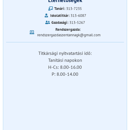
Elérhetőségek
Tanári:
313-7235
Iskolatitkár:
313-6087
Gazdasági:
313-5267
Rendszergazda:
rendszergazdaszentannagk@gmail.com
Titkársági nyitvatartási idő:
Tanítási napokon
H-Cs: 8.00-16.00
P: 8.00-14.00