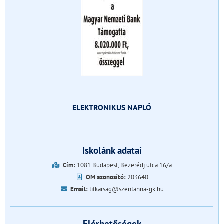
ELEKTRONIKUS NAPLÓ
Iskolánk adatai
Cím:
1081 Budapest, Bezerédj utca 16/a
OM azonosító:
203640
Email:
titkarsag@szentanna-gk.hu