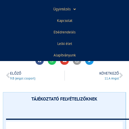
(10th January,2019)
Ügyintézés
Kapcsolat
Ebédrendelés
Lelki élet
2018. november 29.
13:46
Alapítványunk
ELŐZŐ
KÖVETKEZŐ
9.B (angol csoport)
11.A Angol
TÁJÉKOZTATÓ FELVÉTELIZŐKNEK
______________________________