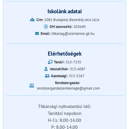
Iskolánk adatai
Cím:
1081 Budapest, Bezerédj utca 16/a
OM azonosító:
203640
Email:
titkarsag@szentanna-gk.hu
Elérhetőségek
Tanári:
313-7235
Iskolatitkár:
313-6087
Gazdasági:
313-5267
Rendszergazda:
rendszergazdaszentannagk@gmail.com
Titkársági nyitvatartási idő:
Tanítási napokon
H-Cs: 8.00-16.00
P: 8.00-14.00