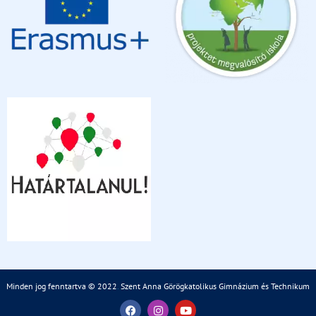
Minden jog fenntartva © 2022
.
Szent Anna Görögkatolikus Gimnázium és Technikum