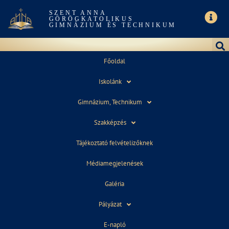
SZENT ANNA
GÖRÖGKATOLIKUS
GIMNÁZIUM ÉS TECHNIKUM
Főoldal
Iskolánk
TÁJÉKOZTATÓ FELVÉTELIZŐKNEK
Gimnázium, Technikum
Szakképzés
Tájékoztató felvételizőknek
Felvételi tájékoztató
Médiamegjelenések
2026/2027. tanévre
Galéria
Pályázat
A felvételi tájékoztató innen
letölthető.
E-napló