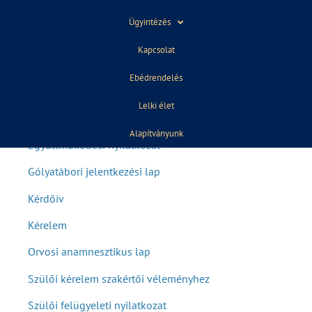
Ügyintézés
Kapcsolat
Dokumentumok
Ebédrendelés
beiratkozáshoz
Lelki élet
Adatkezelési tájékoztató
Alapítványunk
Együttműködési nyilatkozat
Gólyatábori jelentkezési lap
Kérdőív
Kérelem
Orvosi anamnesztikus lap
Szülői kérelem szakértői véleményhez
Szülői felügyeleti nyilatkozat