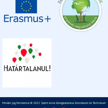
Minden jog fenntartva © 2022
.
Szent Anna Görögkatolikus Gimnázium és Technikum