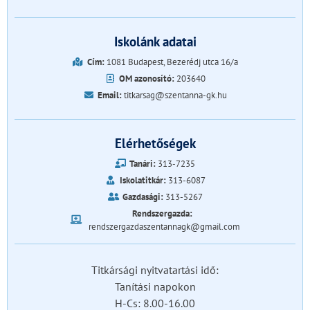
Iskolánk adatai
Cím:
1081 Budapest, Bezerédj utca 16/a
OM azonosító:
203640
Email:
titkarsag@szentanna-gk.hu
Elérhetőségek
Tanári:
313-7235
Iskolatitkár:
313-6087
Gazdasági:
313-5267
Rendszergazda:
rendszergazdaszentannagk@gmail.com
Titkársági nyitvatartási idő:
Tanítási napokon
H-Cs: 8.00-16.00