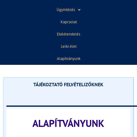
Ügyintézés
Kapcsolat
2018. november 29.
13:37
Ebédrendelés
Lelki élet
ELŐZŐ
KÖVETKEZŐ
Alapítványunk
10.A Irodalom
9.A (haladó angol csoport VKD)
TÁJÉKOZTATÓ FELVÉTELIZŐKNEK
______________________________
ALAPÍTVÁNYUNK