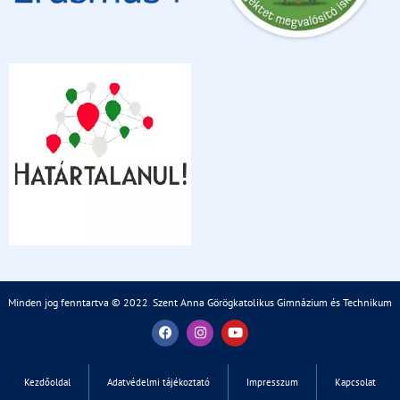
Minden jog fenntartva © 2022
.
Szent Anna Görögkatolikus Gimnázium és Technikum
Kezdőoldal
Adatvédelmi tájékoztató
Impresszum
Kapcsolat