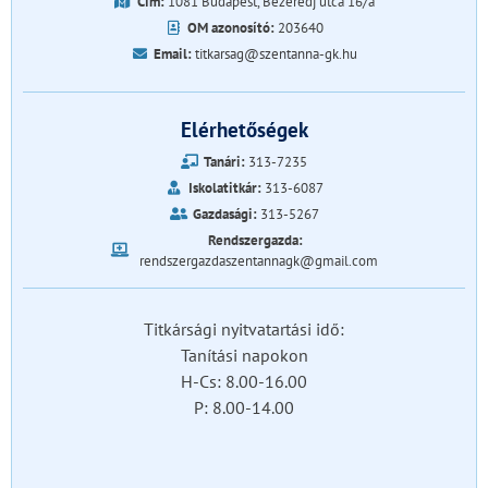
Cím:
1081 Budapest, Bezerédj utca 16/a
OM azonosító:
203640
Email:
titkarsag@szentanna-gk.hu
Elérhetőségek
Tanári:
313-7235
Iskolatitkár:
313-6087
Gazdasági:
313-5267
Rendszergazda:
rendszergazdaszentannagk@gmail.com
Titkársági nyitvatartási idő:
Tanítási napokon
H-Cs: 8.00-16.00
P: 8.00-14.00