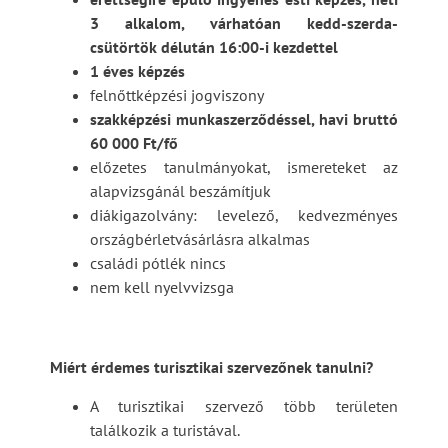
3 alkalom, várhatóan kedd-szerda-
csütörtök délután 16:00-i kezdettel
1 éves képzés
felnőttképzési jogviszony
szakképzési munkaszerződéssel, havi bruttó
60 000 Ft/fő
előzetes tanulmányokat, ismereteket az
alapvizsgánál beszámítjuk
diákigazolvány: levelező, kedvezményes
országbérletvásárlásra alkalmas
családi pótlék nincs
nem kell nyelvvizsga
Miért érdemes turisztikai szervezőnek tanulni?
A turisztikai szervező több területen
találkozik a turistával.