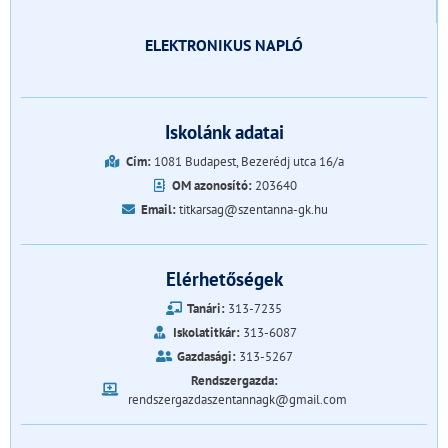
ELEKTRONIKUS NAPLÓ
Iskolánk adatai
Cím:
1081 Budapest, Bezerédj utca 16/a
OM azonosító:
203640
Email:
titkarsag@szentanna-gk.hu
Elérhetőségek
Tanári:
313-7235
Iskolatitkár:
313-6087
Gazdasági:
313-5267
Rendszergazda:
rendszergazdaszentannagk@gmail.com