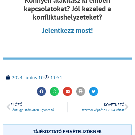
Könnyen alakítasz ki emberi
kapcsolatokat?
Jól kezeled a
konfliktushelyzeteket?
Jelentkezz most!
2024. június 10.
11:51
ELŐZŐ
KÖVETKEZŐ
Pénzügyi számviteli ügyintéző
szakmai képzések 2024 válasz
TÁJÉKOZTATÓ FELVÉTELIZŐKNEK