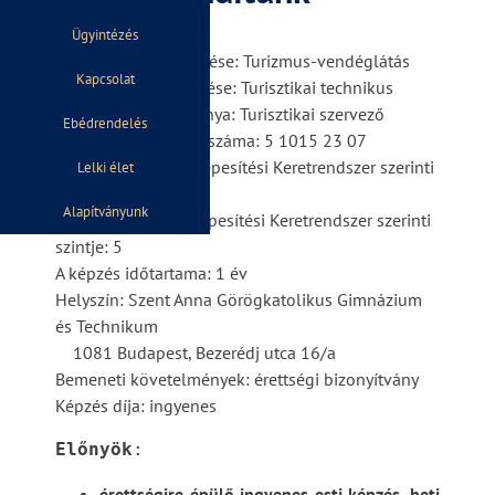
Ügyintézés
Az ágazat megnevezése: Turizmus-vendéglátás
Kapcsolat
A szakma megnevezése: Turisztikai technikus
A szakma szakmairánya: Turisztikai szervező
Ebédrendelés
A szakma azonosító száma: 5 1015 23 07
A szakma Európai Képesítési Keretrendszer szerinti
Lelki élet
szintje: 5
Alapítványunk
A szakma Magyar Képesítési Keretrendszer szerinti
szintje: 5
A képzés időtartama: 1 év
Helyszín: Szent Anna Görögkatolikus Gimnázium
és Technikum
1081 Budapest, Bezerédj utca 16/a
Bemeneti követelmények: érettségi bizonyítvány
Képzés díja: ingyenes
Előnyök
:
érettségire épülő ingyenes esti képzés, heti