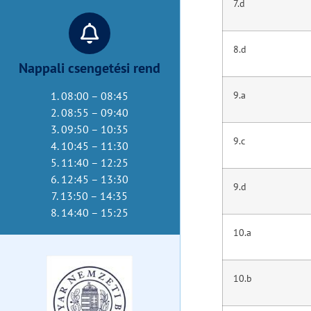
7.d
8.d
Nappali csengetési rend
9.a
1. 08:00 – 08:45
2. 08:55 – 09:40
3. 09:50 – 10:35
9.c
4. 10:45 – 11:30
5. 11:40 – 12:25
6. 12:45 – 13:30
9.d
7. 13:50 – 14:35
8. 14:40 – 15:25
10.a
10.b