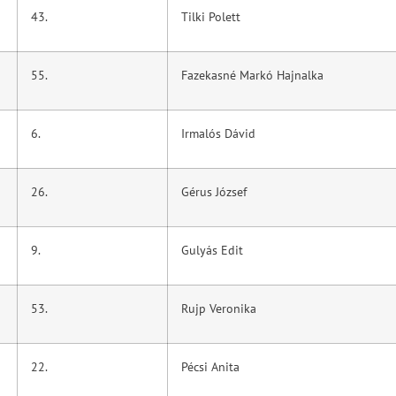
43.
Tilki Polett
55.
Fazekasné Markó Hajnalka
6.
Irmalós Dávid
26.
Gérus József
9.
Gulyás Edit
53.
Rujp Veronika
22.
Pécsi Anita