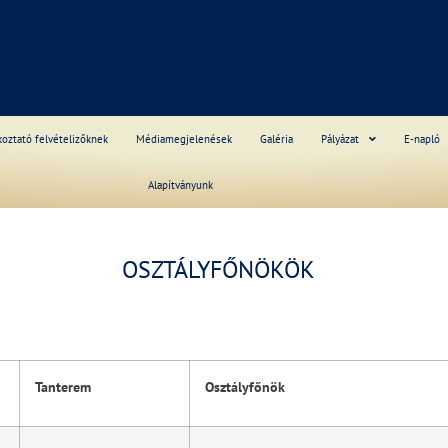
S
koztató felvételizőknek
Médiamegjelenések
Galéria
Pályázat
E-napló
Alapítványunk
______
OSZTÁLYFŐNÖKÖK
Tanterem
Osztályfőnök
______