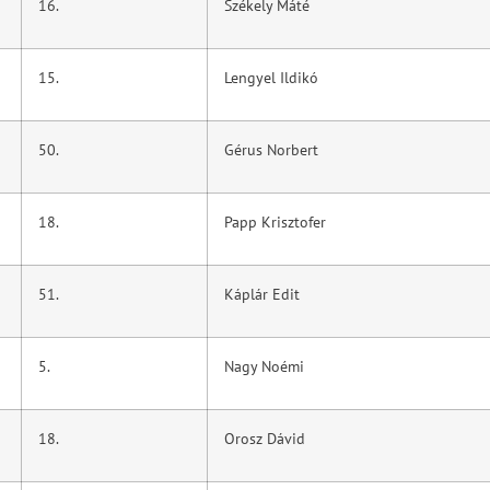
16.
Székely Máté
15.
Lengyel Ildikó
50.
Gérus Norbert
18.
Papp Krisztofer
51.
Káplár Edit
5.
Nagy Noémi
18.
Orosz Dávid