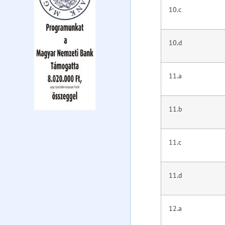
10.c
10.d
11.a
11.b
11.c
11.d
12.a