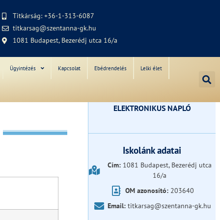
Titkárság: +36-1-313-6087
titkarsag@szentanna-gk.hu
1081 Budapest, Bezerédj utca 16/a
Ügyintézés
Kapcsolat
Ebédrendelés
Lelki élet
ELEKTRONIKUS NAPLÓ
Iskolánk adatai
Cím:
1081 Budapest, Bezerédj utca
16/a
OM azonosító:
203640
Email:
titkarsag@szentanna-gk.hu