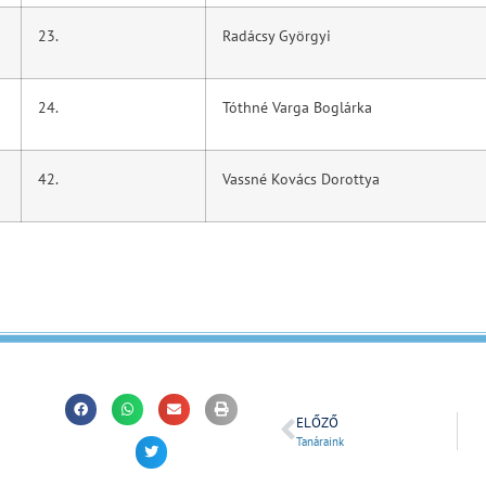
23.
Radácsy Györgyi
24.
Tóthné Varga Boglárka
42.
Vassné Kovács Dorottya
ELŐZŐ
Tanáraink