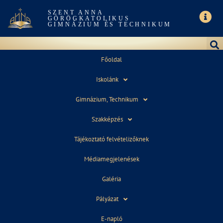
SZENT ANNA
GÖRÖGKATOLIKUS
GIMNÁZIUM ÉS TECHNIKUM
Főoldal
Iskolánk
KÖZÖSSÉGI SZOLGÁLAT
Gimnázium, Technikum
Szakképzés
Tájékoztató felvételizőknek
Médiamegjelenések
Tájékoztató a közösségi
szolgálathoz
Galéria
Pályázat
A tájékoztató
E-napló