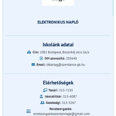
ELEKTRONIKUS NAPLÓ
Iskolánk adatai
Cím:
1081 Budapest, Bezerédj utca 16/a
OM azonosító:
203640
Email:
titkarsag@szentanna-gk.hu
Elérhetőségek
Tanári:
313-7235
Iskolatitkár:
313-6087
Gazdasági:
313-5267
Rendszergazda:
rendszergazdaszentannagk@gmail.com