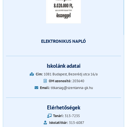
ELEKTRONIKUS NAPLÓ
Iskolánk adatai
Cím:
1081 Budapest, Bezerédj utca 16/a
OM azonosító:
203640
Email:
titkarsag@szentanna-gk.hu
Elérhetőségek
Tanári:
313-7235
Iskolatitkár:
313-6087