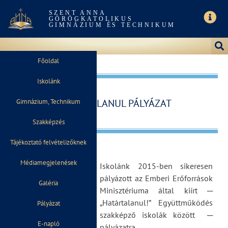
SZENT ANNA
GÖRÖGKATOLIKUS
GIMNÁZIUM ÉS TECHNIKUM
Főoldal
Iskolánk
HATÁRTALANUL PÁLYÁZAT
Gimnázium, Technikum
Szakképzés
Tájékoztató felvételizőknek
Médiamegjelenések
Iskolánk 2015-ben sikeresen
pályázott az Emberi Erőforrások
Galéria
Minisztériuma által kiírt ─
„Határtalanul!” Együttműködés
Pályázat
szakképző iskolák között ─
E-napló
pályázatra.