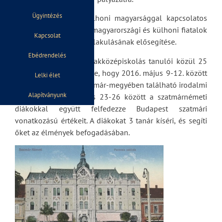
Ügyintézés
A pályázat célja a külhoni magyarsággal kapcsolatos
ismeretek bővülése, a magyarországi és külhoni fiatalok
Kapcsolat
közötti kapcsolatok kialakulásának elősegítése.
Ebédrendelés
Ez alapján iskolánk szakközépiskolás tanulói közül 25
diáknak lesz lehetősége, hogy 2016. május 9-12. között
Lelki élet
megismerje Erdély Szatmár-megyében található irodalmi
Alapítványunk
emlékhelyeit, és május 23-26 között a szatmárnémeti
diákokkal együtt felfedezze Budapest szatmári
vonatkozású értékeit. A diákokat 3 tanár kíséri, és segíti
őket az élmények befogadásában.