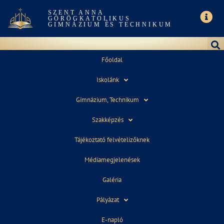
SZENT ANNA
GÖRÖGKATOLIKUS
GIMNÁZIUM ÉS TECHNIKUM
Főoldal
Iskolánk
IMPRESSZUM
Gimnázium, Technikum
Szakképzés
Tájékoztató felvételizőknek
Szervezet neve:
Szent Anna Görögkatolikus Gimnázium
Médiamegjelenések
és Technikum
Galéria
Cím:
1081 , Budapest Bezerédj u. 16/a
Pályázat
Telefon:
36 1 313-6087
E-napló