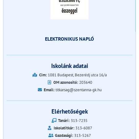
ELEKTRONIKUS NAPLÓ
Iskolánk adatai
Cím:
1081 Budapest, Bezerédj utca 16/a
OM azonosító:
203640
Email:
titkarsag@szentanna-gk.hu
Elérhetőségek
Tanári:
313-7235
Iskolatitkár:
313-6087
Gazdasági:
313-5267