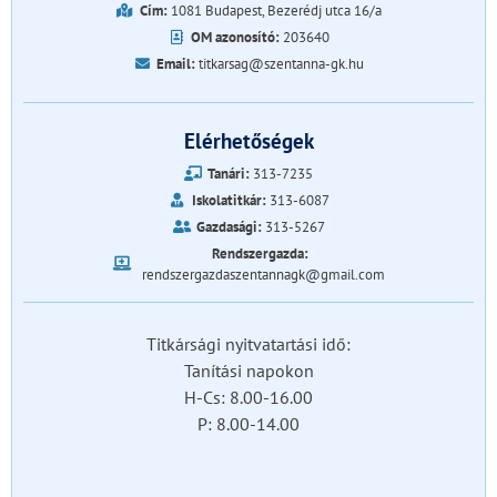
Cím:
1081 Budapest, Bezerédj utca 16/a
OM azonosító:
203640
Email:
titkarsag@szentanna-gk.hu
Elérhetőségek
Tanári:
313-7235
Iskolatitkár:
313-6087
Gazdasági:
313-5267
Rendszergazda:
rendszergazdaszentannagk@gmail.com
Titkársági nyitvatartási idő:
Tanítási napokon
H-Cs: 8.00-16.00
P: 8.00-14.00