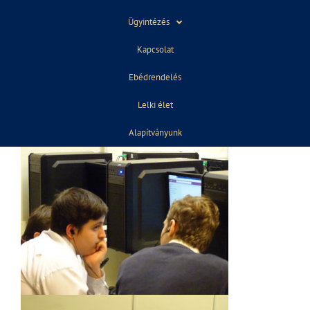
Ügyintézés
Kapcsolat
Ebédrendelés
Lelki élet
Alapítványunk