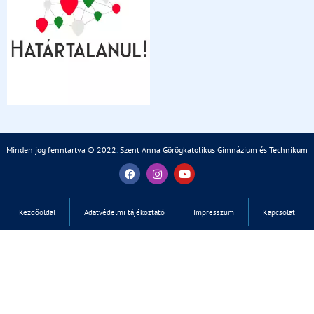
Minden jog fenntartva © 2022
.
Szent Anna Görögkatolikus Gimnázium és Technikum
Kezdőoldal
Adatvédelmi tájékoztató
Impresszum
Kapcsolat