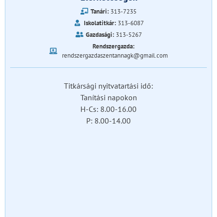
Tanári:
313-7235
Iskolatitkár:
313-6087
Gazdasági:
313-5267
Rendszergazda:
rendszergazdaszentannagk@gmail.com
Titkársági nyitvatartási idő:
Tanítási napokon
H-Cs: 8.00-16.00
P: 8.00-14.00