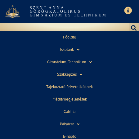
SZENT ANNA
GÖRÖGKATOLIKUS
GIMNÁZIUM ÉS TECHNIKUM
Főoldal
Iskolánk
OLVASNI JÓ! – UTAZÁS ALATT IS
Gimnázium, Technikum
Szakképzés
Tájékoztató felvételizőknek
Médiamegjelenések
Galéria
Pályázat
2018. november 14.
12:23
E-napló