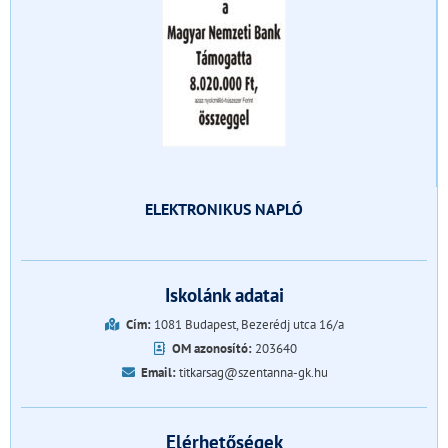
ELEKTRONIKUS NAPLÓ
Iskolánk adatai
Cím:
1081 Budapest, Bezerédj utca 16/a
OM azonosító:
203640
Email:
titkarsag@szentanna-gk.hu
Elérhetőségek