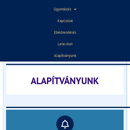
Ügyintézés
ELŐZŐ
KÖVETKEZŐ
Kapcsolat
Faliújság november 16.
Versenyeztünk
Ebédrendelés
TÁJÉKOZTATÓ FELVÉTELIZŐKNEK
Lelki élet
______________________________
Alapítványunk
ALAPÍTVÁNYUNK
______________________________