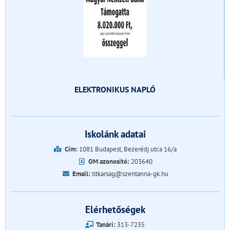
ELEKTRONIKUS NAPLÓ
Iskolánk adatai
Cím:
1081 Budapest, Bezerédj utca 16/a
OM azonosító:
203640
Email:
titkarsag@szentanna-gk.hu
Elérhetőségek
Tanári:
313-7235