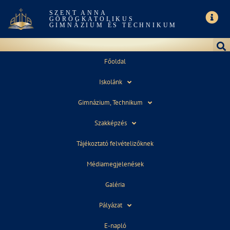
SZENT ANNA
GÖRÖGKATOLIKUS
GIMNÁZIUM ÉS TECHNIKUM
Főoldal
Iskolánk
ÚJABB NYERT PÁLYÁZAT!
Gimnázium, Technikum
Szakképzés
Tájékoztató felvételizőknek
Médiamegjelenések
Galéria
2019. július 15.
09:14
Pályázat
E-napló