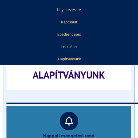
ELŐZŐ
KÖVETKEZŐ
Ügyintézés
Iskolánk a nyári szünetben!
Pár hét és utazunk!
Kapcsolat
Ebédrendelés
TÁJÉKOZTATÓ FELVÉTELIZŐKNEK
Lelki élet
______________________________
Alapítványunk
ALAPÍTVÁNYUNK
______________________________
Nappali csengetési rend