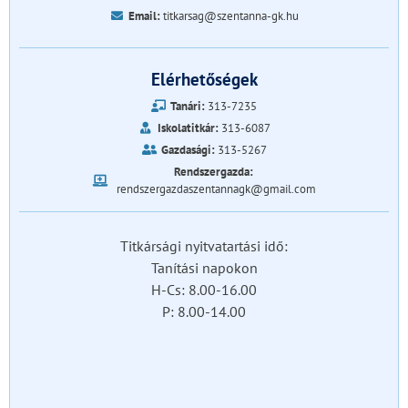
Email:
titkarsag@szentanna-gk.hu
Elérhetőségek
Tanári:
313-7235
Iskolatitkár:
313-6087
Gazdasági:
313-5267
Rendszergazda:
rendszergazdaszentannagk@gmail.com
Titkársági nyitvatartási idő:
Tanítási napokon
H-Cs: 8.00-16.00
P: 8.00-14.00