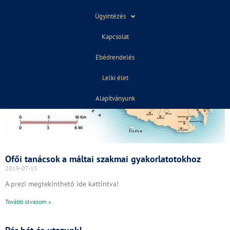
Ügyintézés
Kapcsolat
Ebédrendelés
Lelki élet
Alapítványunk
Ofői tanácsok a máltai szakmai gyakorlatotokhoz
2019-07-15
A prezi megtekinthető ide kattintva!
Tovább olvasom »