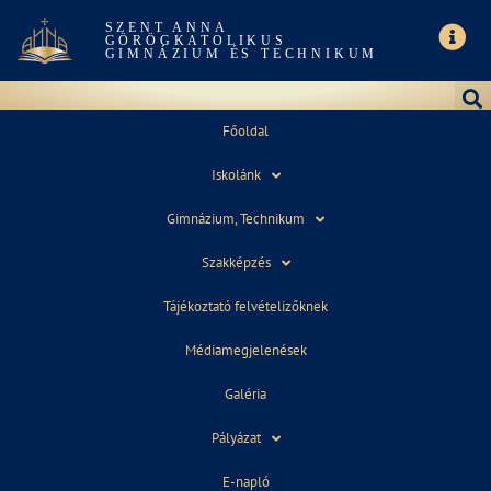
SZENT ANNA
GÖRÖGKATOLIKUS
GIMNÁZIUM ÉS TECHNIKUM
Főoldal
Iskolánk
JÚLIUS 15, 2019
Gimnázium, Technikum
Szakképzés
Tájékoztató felvételizőknek
Médiamegjelenések
Galéria
Pályázat
E-napló