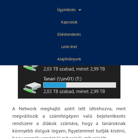
Kezdetnek megemlíteném, hogy van egy új
Ügyintézés
meghajtók a “Network”.
Kapcsolat
Ebédrendelés
Lelki élet
Alapítványunk
A Network meghajtó azért lett létrehozva, mert
megváltozik a számítógépen való bejelentkezés
rendszere a diákok számára, hogy a tanároknak
könnyebb dolguk legyen, figyelemmel tudják kísérni,
hogy személy szerint ki mit csinál, mit csinált.