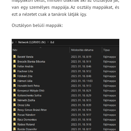
van egy személyes mappája. Az osztály mappákat, és
ezt a nézetet csak a tanárok látják így.
Osztályon belüli mappák: