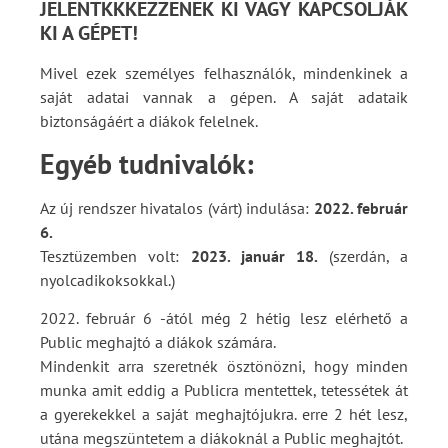
JELENTKKKEZZENEK KI VAGY KAPCSOLJÁK
KI A GÉPET!
Mivel ezek személyes felhasználók, mindenkinek a
saját adatai vannak a gépen. A saját adataik
biztonságáért a diákok felelnek.
Egyéb tudnivalók:
Az új rendszer hivatalos (várt) indulása:
2022. február
6.
Tesztüzemben volt:
2023. január 18.
(szerdán, a
nyolcadikoksokkal.)
2022. február 6 -ától még 2 hétig lesz elérhető a
Public meghajtó a diákok számára.
Mindenkit arra szeretnék ösztönözni, hogy minden
munka amit eddig a Publicra mentettek, tetessétek át
a gyerekekkel a saját meghajtójukra. erre 2 hét lesz,
utána megszüntetem a diákoknál a Public meghajtót.