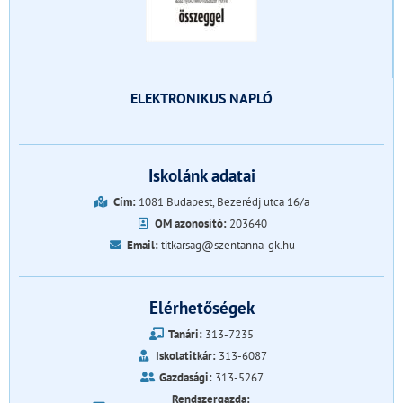
ELEKTRONIKUS NAPLÓ
Iskolánk adatai
Cím:
1081 Budapest, Bezerédj utca 16/a
OM azonosító:
203640
Email:
titkarsag@szentanna-gk.hu
Elérhetőségek
Tanári:
313-7235
Iskolatitkár:
313-6087
Gazdasági:
313-5267
Rendszergazda: