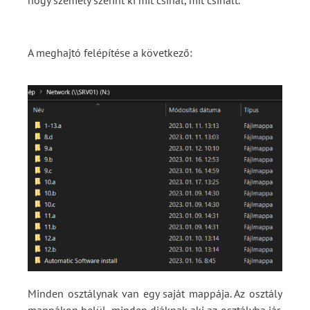
A meghajtó felépítése a következő:
Minden osztálynak van egy saját mappája. Az osztály
mappákon belül, minden diáknak aki az osztályba jár,