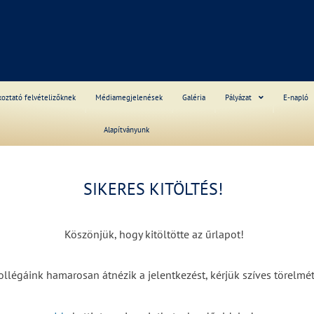
S
koztató felvételizőknek
Médiamegjelenések
Galéria
Pályázat
E-napló
Alapítványunk
______
SIKERES KITÖLTÉS!
Köszönjük, hogy kitöltötte az űrlapot!
ollégáink hamarosan átnézik a jelentkezést, kérjük szíves törelmét
______