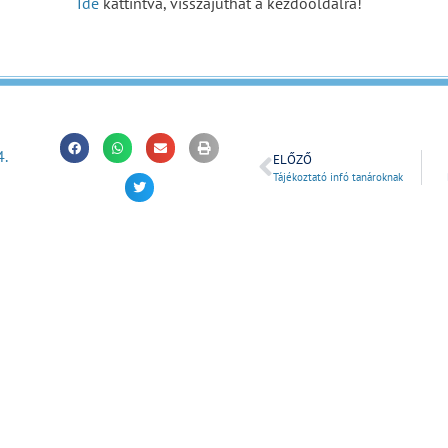
Ide
kattintva, visszajuthat a kezdőoldalra!
4.
ELŐZŐ
Tájékoztató infó tanároknak