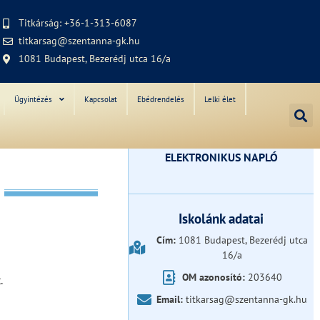
Titkárság: +36-1-313-6087
titkarsag@szentanna-gk.hu
1081 Budapest, Bezerédj utca 16/a
Ügyintézés
Kapcsolat
Ebédrendelés
Lelki élet
ELEKTRONIKUS NAPLÓ
Iskolánk adatai
Cím:
1081 Budapest, Bezerédj utca
16/a
OM azonosító:
203640
.
Email:
titkarsag@szentanna-gk.hu