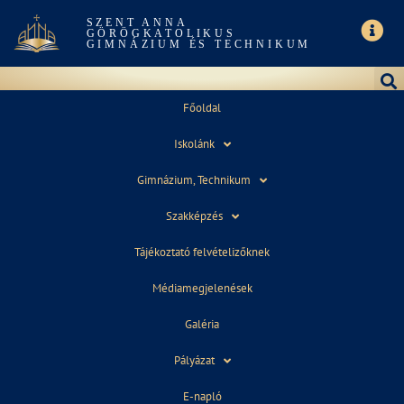
SZENT ANNA
GÖRÖGKATOLIKUS
GIMNÁZIUM ÉS TECHNIKUM
Főoldal
Iskolánk
SZENT GELLÉRT DÍJ
Gimnázium, Technikum
Szakképzés
Tájékoztató felvételizőknek
Médiamegjelenések
MAGAS EGYHÁZI
Galéria
KITÜNTETÉSBEN
Pályázat
RÉSZESÜLT PETŐNÉ
E-napló