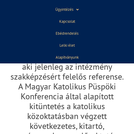
LÁSZLÓ KATALIN
Ügyintézés
Kapcsolat
Kocsis Fülöp érsek metropolita
Ebédrendelés
Szent Gellért díjat
adományozott iskolánk korábbi
Lelki élet
igazgatójának,
Alapítványunk
aki jelenleg az intézmény
szakképzésért felelős referense.
A Magyar Katolikus Püspöki
Konferencia által alapított
kitüntetés a katolikus
közoktatásban végzett
következetes, kitartó,