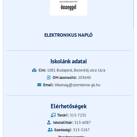
ELEKTRONIKUS NAPLÓ
Iskolánk adatai
Cím:
1081 Budapest, Bezerédj utca 16/a
OM azonosító:
203640
Email:
titkarsag@szentanna-gk.hu
Elérhetőségek
Tanári:
313-7235
Iskolatitkár:
313-6087
Gazdasági:
313-5267