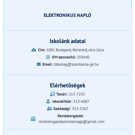
ELEKTRONIKUS NAPLÓ
Iskolánk adatai
Cím:
1081 Budapest, Bezerédj utca 16/a
OM azonosító:
203640
Email:
titkarsag@szentanna-gk.hu
Elérhetőségek
Tanári:
313-7235
Iskolatitkár:
313-6087
Gazdasági:
313-5267
Rendszergazda:
rendszergazdaszentannagk@gmail.com