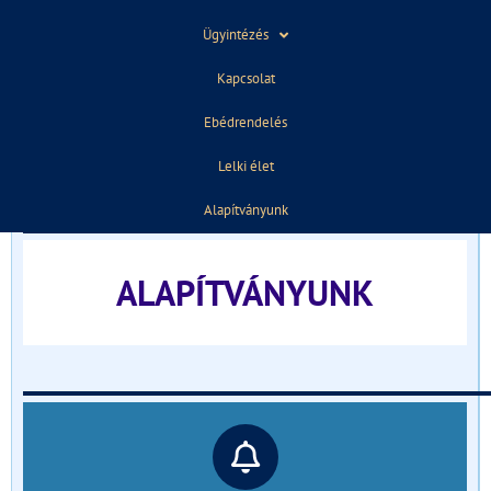
Ügyintézés
ELŐZŐ
KÖVETKEZŐ
A Leövey Görögkatolikus valami más
Újabb Határtalanul! siker
Kapcsolat
Ebédrendelés
TÁJÉKOZTATÓ FELVÉTELIZŐKNEK
Lelki élet
______________________________
Alapítványunk
ALAPÍTVÁNYUNK
______________________________