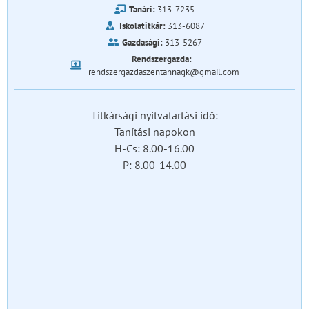
Tanári:
313-7235
Iskolatitkár:
313-6087
Gazdasági:
313-5267
Rendszergazda:
rendszergazdaszentannagk@gmail.com
Titkársági nyitvatartási idő:
Tanítási napokon
H-Cs: 8.00-16.00
P: 8.00-14.00