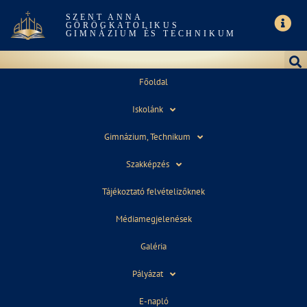
SZENT ANNA
GÖRÖGKATOLIKUS
GIMNÁZIUM ÉS TECHNIKUM
Főoldal
Iskolánk
HOVATOVÁBB 2 – KÖZÉPISKOLAI FELVÉTELI
Gimnázium, Technikum
EXPON.
Szakképzés
Tájékoztató felvételizőknek
Médiamegjelenések
Galéria
Pályázat
2021. január 19.
09:56
E-napló