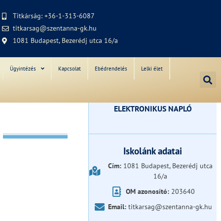
Titkárság: +36-1-313-6087
titkarsag@szentanna-gk.hu
1081 Budapest, Bezerédj utca 16/a
Ügyintézés
Kapcsolat
Ebédrendelés
Lelki élet
ELEKTRONIKUS NAPLÓ
Iskolánk adatai
Cím:
1081 Budapest, Bezerédj utca
16/a
OM azonosító:
203640
Email:
titkarsag@szentanna-gk.hu