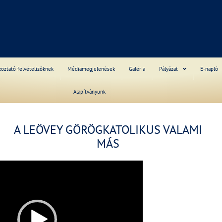
S
koztató felvételizőknek
Médiamegjelenések
Galéria
Pályázat
E-napló
Alapítványunk
A LEÖVEY GÖRÖGKATOLIKUS VALAMI
______
MÁS
______