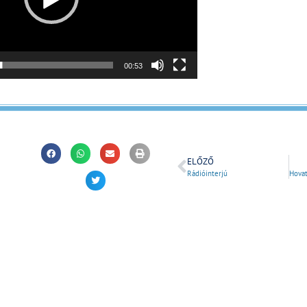
00:53
ELŐZŐ
Rádióinterjú