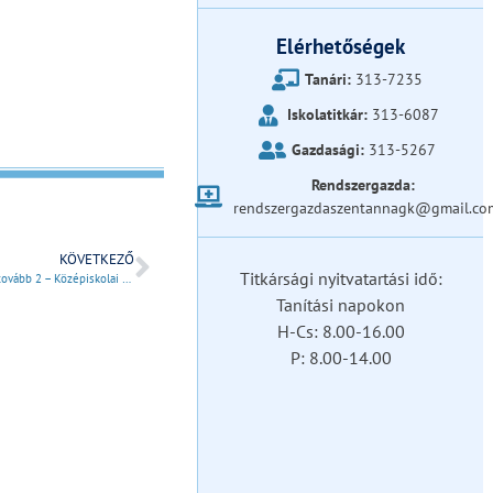
Elérhetőségek
Tanári:
313-7235
Iskolatitkár:
313-6087
Gazdasági:
313-5267
Rendszergazda:
rendszergazdaszentannagk@gmail.co
KÖVETKEZŐ
Titkársági nyitvatartási idő:
Hovatovább 2 – Középiskolai Felvételi Expon.
Tanítási napokon
H-Cs: 8.00-16.00
P: 8.00-14.00