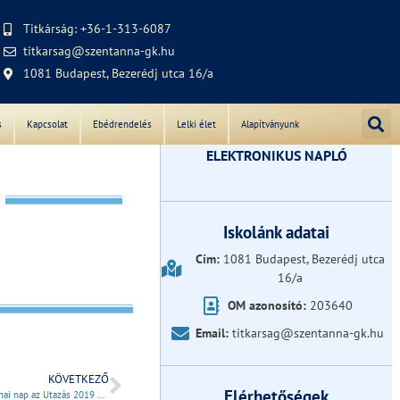
Titkárság: +36-1-313-6087
titkarsag@szentanna-gk.hu
1081 Budapest, Bezerédj utca 16/a
s
Kapcsolat
Ebédrendelés
Lelki élet
Alapítványunk
ELEKTRONIKUS NAPLÓ
Iskolánk adatai
Cím:
1081 Budapest, Bezerédj utca
16/a
OM azonosító:
203640
Email:
titkarsag@szentanna-gk.hu
KÖVETKEZŐ
Elérhetőségek
Szakmai nap az Utazás 2019 kiállításon