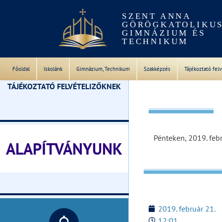
SZENT ANNA
GÖRÖGKATOLIKU
GIMNÁZIUM ÉS
TECHNIKUM
Főoldal
Iskolánk
Gimnázium, Technikum
Szakképzés
Tájékoztató fel
TÁJÉKOZTATÓ FELVÉTELIZŐKNEK
________________________________
Pénteken, 2019. feb
ALAPÍTVÁNYUNK
________________________________
2019. február 21.
12:01