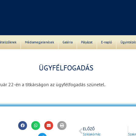
S
vételizőknek
Médiamegjelenések
Galéria
Pályázat
E-napló
Ügyintézé
______
ÜGYFÉLFOGADÁS
ruár 22-én a titkárságon az ügyfélfogadás szünetel.
______
ELŐZŐ
Sziklakórház