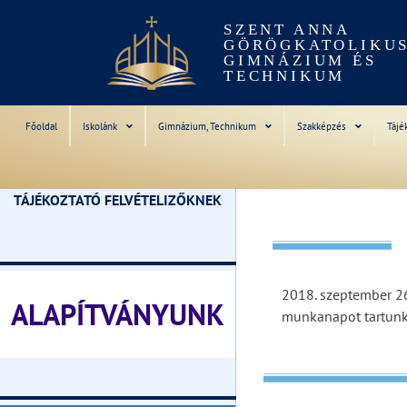
SZENT ANNA
GÖRÖGKATOLIKU
GIMNÁZIUM ÉS
TECHNIKUM
Főoldal
Iskolánk
Gimnázium, Technikum
Szakképzés
Tájé
TÁJÉKOZTATÓ FELVÉTELIZŐKNEK
________________________________
2018. szeptember 26-
ALAPÍTVÁNYUNK
munkanapot tartunk
________________________________