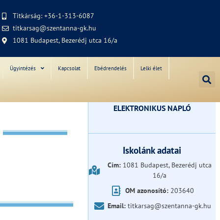
Titkárság: +36-1-313-6087
titkarsag@szentanna-gk.hu
1081 Budapest, Bezerédj utca 16/a
Ügyintézés
Kapcsolat
Ebédrendelés
Lelki élet
ELEKTRONIKUS NAPLÓ
Iskolánk adatai
Cím:
1081 Budapest, Bezerédj utca
16/a
OM azonosító:
203640
Email:
titkarsag@szentanna-gk.hu