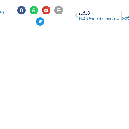
20.
ELŐZŐ
2018-19-es tanév menetrendje