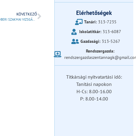
Elérhetőségek
KÖVETKEZŐ
OKTÓBERI SZAKMAI VIZSGÁK RENDJE
Tanári:
313-7235
Iskolatitkár:
313-6087
Gazdasági:
313-5267
Rendszergazda:
rendszergazdaszentannagk@gmail.co
Titkársági nyitvatartási idő:
Tanítási napokon
H-Cs: 8.00-16.00
P: 8.00-14.00