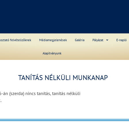
S
koztató felvételizőknek
Médiamegjelenések
Galéria
Pályázat
E-napló
Alapítványunk
______
TANÍTÁS NÉLKÜLI MUNKANAP
án (szerda) nincs tanítás, tanítás nélküli
.
______