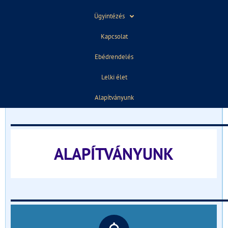
Ügyintézés
Kapcsolat
ELŐZŐ
KÖVETKEZŐ
Ebédrendelés februárra
Barlangi búvár előadás
Ebédrendelés
Lelki élet
TÁJÉKOZTATÓ FELVÉTELIZŐKNEK
Alapítványunk
______________________________
ALAPÍTVÁNYUNK
______________________________