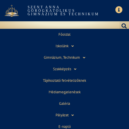
SZENT ANNA
GÖRÖGKATOLIKUS
GIMNÁZIUM ÉS TECHNIKUM
Főoldal
Iskolánk
SZÜLŐI ÉRTEKEZLET:
Gimnázium, Technikum
Szakképzés
Tájékoztató felvételizőknek
2020. február 4. 17 óra
Médiamegjelenések
Galéria
Pályázat
E-napló
2020. január 27.
11:05