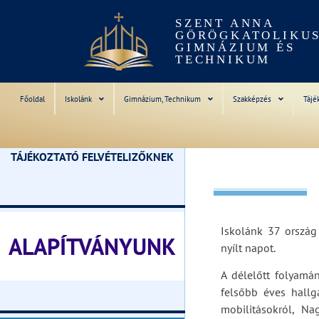
SZENT ANNA
GÖRÖGKATOLIKU
GIMNÁZIUM ÉS
TECHNIKUM
Főoldal
Iskolánk
Gimnázium, Technikum
Szakképzés
Tájé
TÁJÉKOZTATÓ FELVÉTELIZŐKNEK
________________________________
Iskolánk 37 orszá
ALAPÍTVÁNYUNK
nyílt napot.
A délelőtt folyamá
________________________________
felsőbb éves hallg
mobilitásokról, N