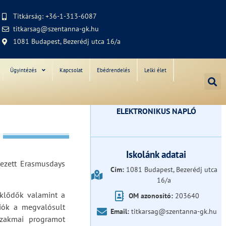
Titkárság: +36-1-313-6087
titkarsag@szentanna-gk.hu
1081 Budapest, Bezerédj utca 16/a
Ügyintézés
Kapcsolat
Ebédrendelés
Lelki élet
ELEKTRONIKUS NAPLÓ
Iskolánk adatai
ezett Erasmusdays
Cím:
1081 Budapest, Bezerédj utca
16/a
klődők valamint a
OM azonosító:
203640
ciók a megvalósult
Email:
titkarsag@szentanna-gk.hu
szakmai programot