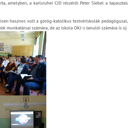
rta, amelyben, a karlsruhei CJD részéről Peter Siebel a tapasztal
sen hasznos volt a görög-katolikus testvériskolák pedagógusai, i
etek munkatársai számára, de az iskola OKJ-s tanulói számára is új t