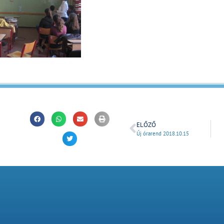
ELŐZŐ
Új órarend 2018.10.15