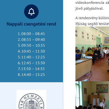
videokonferencia zá
jövő pályázóival.
A rendezvény különö
Nappali csengetési rend
ifjúság segítő terül
1. 08:00 – 08:45
2. 08:55 – 09:40
3. 09:50 – 10:35
4. 10:45 – 11:30
5. 11:40 – 12:25
6. 12:45 – 13:30
7. 13:50 – 14:35
8. 14:40 – 15:25