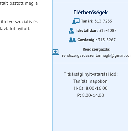
atait osztott meg a
Elérhetőségek
lletve szociális és
Tanári:
313-7235
ávlatot nyitott.
Iskolatitkár:
313-6087
Gazdasági:
313-5267
Rendszergazda:
rendszergazdaszentannagk@gmail.co
Titkársági nyitvatartási idő:
Tanítási napokon
H-Cs: 8.00-16.00
P: 8.00-14.00