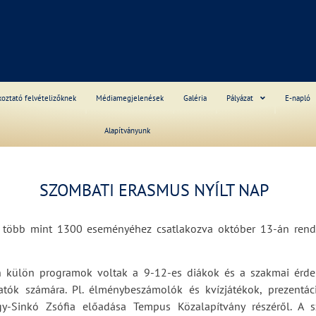
S
koztató felvételizőknek
Médiamegjelenések
Galéria
Pályázat
E-napló
Alapítványunk
______
SZOMBATI ERASMUS NYÍLT NAP
g több mint 1300 eseményéhez csatlakozva október 13-án rend
n külön programok voltak a 9-12-es diákok és a szakmai érde
______
atók számára. Pl. élménybeszámolók és kvízjátékok, prezentá
agy-Sinkó Zsófia előadása Tempus Közalapítvány részéről. A 