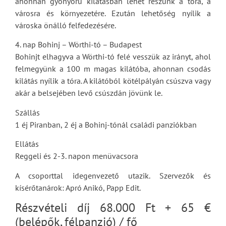
ahonnan gyönyörű kilátásban lehet részünk a tóra, a
városra és környezetére. Ezután lehetőség nyílik a
városka önálló felfedezésére.
4. nap Bohinj – Wörthi-tó – Budapest
Bohinjt elhagyva a Wörthi-tó felé vesszük az irányt, ahol
felmegyünk a 100 m magas kilátóba, ahonnan csodás
kilátás nyílik a tóra. A kilátóból kötélpályán csúszva vagy
akár a belsejében levő csúszdán jövünk le.
Szállás
1 éj Piranban, 2 éj a Bohinj-tónál családi panziókban
Ellátás
Reggeli és 2-3. napon menüvacsora
A csoporttal idegenvezető utazik. Szervezők és
kísérőtanárok: Apró Anikó, Papp Edit.
Részvételi díj 68.000 Ft + 65 €
(belépők, félpanzió) / fő