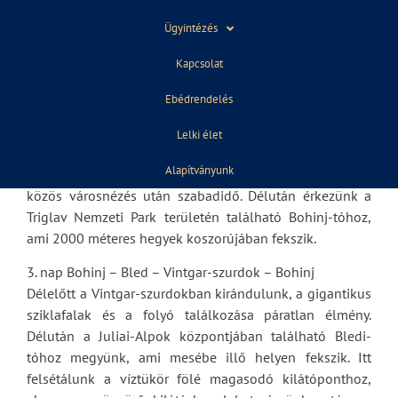
1. nap Budapest – Skocjan-barlang – Piran (tengerpari
Ügyintézés
város)
Indulás 6 órakor. Rövid megállókkal megszakítva
Kapcsolat
utazunk a Skocjan-barlangig (UNESCO világörökség).
Ezután a tengerparti Piranba érkezünk, rövid városnézés
Ebédrendelés
után csobbanási lehetőség.
Lelki élet
2. nap Piran – Ljubljana – Bohinj-tó
Alapítványunk
Délelőtt megtekintjük Ljubljana fő nevezetességeit,
közös városnézés után szabadidő. Délután érkezünk a
Triglav Nemzeti Park területén található Bohinj-tóhoz,
ami 2000 méteres hegyek koszorújában fekszik.
3. nap Bohinj – Bled – Vintgar-szurdok – Bohinj
Délelőtt a Vintgar-szurdokban kirándulunk, a gigantikus
sziklafalak és a folyó találkozása páratlan élmény.
Délután a Juliai-Alpok központjában található Bledi-
tóhoz megyünk, ami mesébe illő helyen fekszik. Itt
felsétálunk a víztükör fölé magasodó kilátóponthoz,