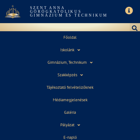
SZENT ANNA
GÖRÖGKATOLIKUS
GIMNÁZIUM ÉS TECHNIKUM
Főoldal
Iskolánk
SZLOVÉNIAI KIRÁNDULÁS
Gimnázium, Technikum
Szakképzés
Tájékoztató felvételizőknek
Médiamegjelenések
Kedved diákok!
Galéria
Szlovéniai utazási lehetőség a tanév végén
2020. június 22-25.
Pályázat
Program
E-napló