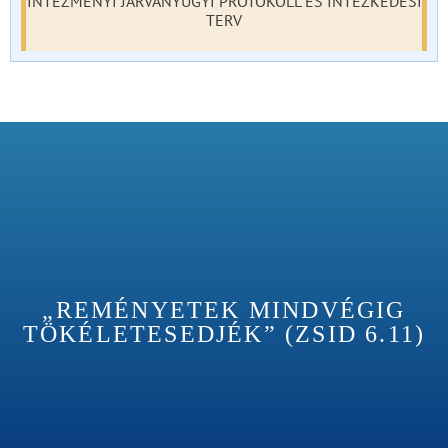
INTÉZMÉNYI JÁRVÁNYÜGYI PROTOKOLL ÉS INTÉZKEDÉSI
TERV
„REMÉNYETEK MINDVÉGIG
TÖKÉLETESEDJÉK” (ZSID 6.11)