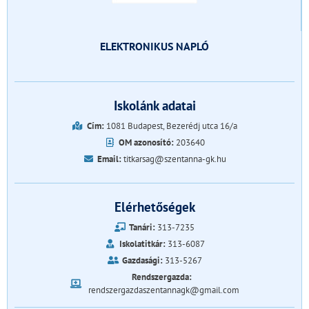
ELEKTRONIKUS NAPLÓ
Iskolánk adatai
Cím:
1081 Budapest, Bezerédj utca 16/a
OM azonosító:
203640
Email:
titkarsag@szentanna-gk.hu
Elérhetőségek
Tanári:
313-7235
Iskolatitkár:
313-6087
Gazdasági:
313-5267
Rendszergazda:
rendszergazdaszentannagk@gmail.com