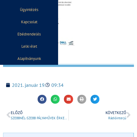
Ügyintézés
Kapcsolat
Ebédrendelés
Lelki élet
Alapítványunk
2021. január 19.
09:34
ELŐZŐ
KÖVETKEZŐ
SZEBBNÉL-SZEBB PÁLYAMŰVEK ÉRKEZTEK A LEÖVEY GIMNÁZIUM KARÁCSONYI PÁLYÁZATÁRA
Rádióinterjú