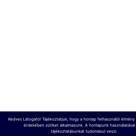
Kedves Látogató! Tájékoztatjuk, hogy a honlap felhasználói élmén
érdekében sütiket alkalmazunk. A honlapunk használatával
tájékoztatásunkat tudomásul veszi.