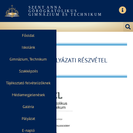
SZENT ANNA
GÖRÖGKATOLIKUS
GIMNÁZIUM ÉS TECHNIKUM
Főoldal
Iskolánk
SIKERES PÁLYÁZATI RÉSZVÉTEL
Gimnázium, Technikum
Szakképzés
Tájékoztató felvételizőknek
Médiamegjelenések
Galéria
Pályázat
E-napló