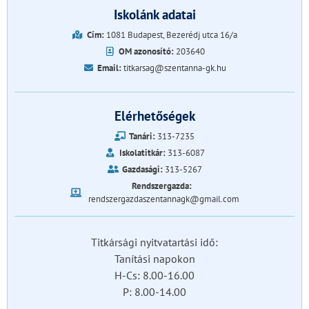
Iskolánk adatai
Cím:
1081 Budapest, Bezerédj utca 16/a
OM azonosító:
203640
Email:
titkarsag@szentanna-gk.hu
Elérhetőségek
Tanári:
313-7235
Iskolatitkár:
313-6087
Gazdasági:
313-5267
Rendszergazda:
rendszergazdaszentannagk@gmail.com
Titkársági nyitvatartási idő:
Tanítási napokon
H-Cs: 8.00-16.00
P: 8.00-14.00