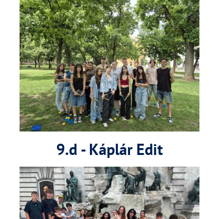
9.d - Káplár Edit