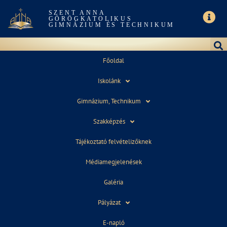
SZENT ANNA
GÖRÖGKATOLIKUS
GIMNÁZIUM ÉS TECHNIKUM
Főoldal
Iskolánk
OSZTÁLYOK 2025/2026
Gimnázium, Technikum
Szakképzés
Tájékoztató felvételizőknek
7.d - Székely Máté
Médiamegjelenések
Galéria
Pályázat
E-napló