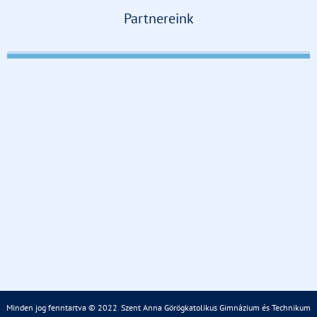
Partnereink
Minden jog fenntartva © 2022
.
Szent Anna Görögkatolikus Gimnázium és Technikum