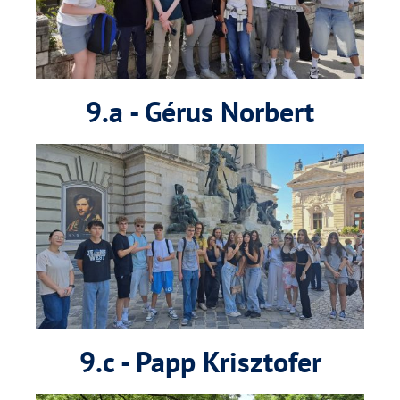
9.a - Gérus Norbert
9.c - Papp Krisztofer