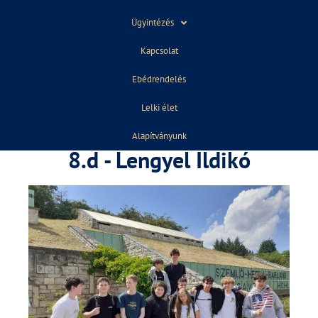
Ügyintézés
Kapcsolat
Ebédrendelés
Lelki élet
Alapítványunk
8.d - Lengyel Ildikó