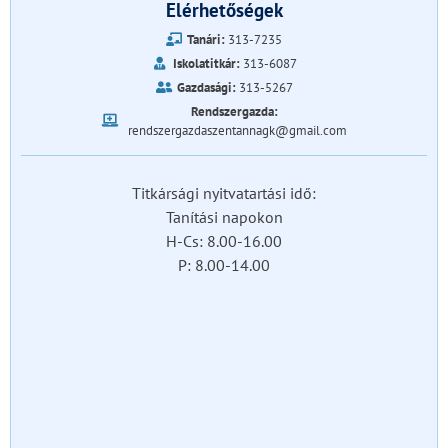
Elérhetőségek
Tanári:
313-7235
Iskolatitkár:
313-6087
Gazdasági:
313-5267
Rendszergazda:
rendszergazdaszentannagk@gmail.com
Titkársági nyitvatartási idő:
Tanítási napokon
H-Cs: 8.00-16.00
P: 8.00-14.00