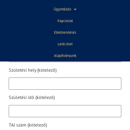
Ügyintézés
Anyja leánykori neve (kötelező)
Kapcsolat
Ebédrendelés
Gondviselő neve (kötelező)
Lelki élet
Alapítványunk
Születési hely (kötelező)
Születési idő (kötelező)
TAJ szám (kötelező)