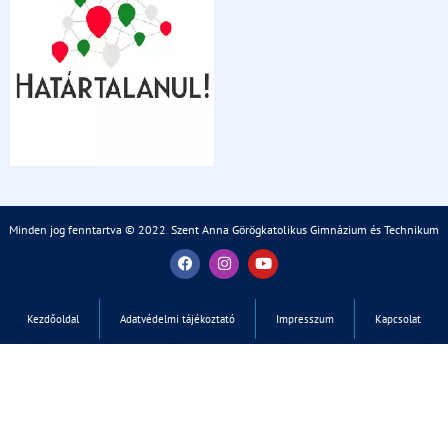
Minden jog fenntartva © 2022
.
Szent Anna Görögkatolikus Gimnázium és Technikum
Kezdőoldal
Adatvédelmi tájékoztató
Impresszum
Kapcsolat