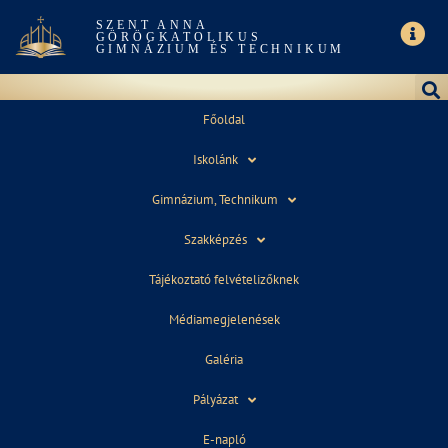
SZENT ANNA
GÖRÖGKATOLIKUS
GIMNÁZIUM ÉS TECHNIKUM
Főoldal
Iskolánk
ONLINE BEIRATKOZÁS
Gimnázium, Technikum
Szakképzés
Tájékoztató felvételizőknek
Osztály (kötelező)
Médiamegjelenések
Galéria
Pályázat
Tanuló név (kötelező)
E-napló