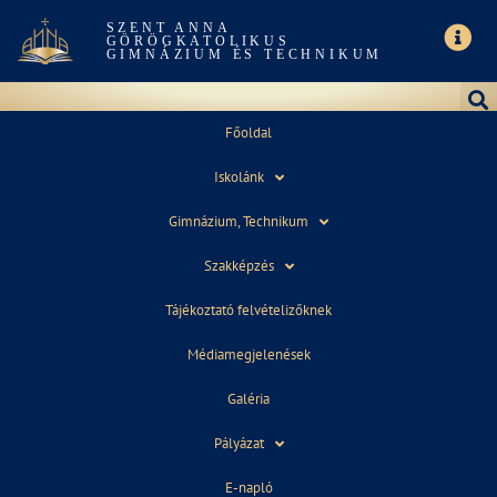
SZENT ANNA
GÖRÖGKATOLIKUS
GIMNÁZIUM ÉS TECHNIKUM
Főoldal
Iskolánk
NAPPALI ÓRAREND 2020.10.27.
Gimnázium, Technikum
Szakképzés
Tájékoztató felvételizőknek
Médiamegjelenések
Galéria
2020. január 24.
10:55
Pályázat
E-napló