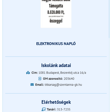
ELEKTRONIKUS NAPLÓ
Iskolánk adatai
Cím:
1081 Budapest, Bezerédj utca 16/a
OM azonosító:
203640
Email:
titkarsag@szentanna-gk.hu
Elérhetőségek
Tanári:
313-7235