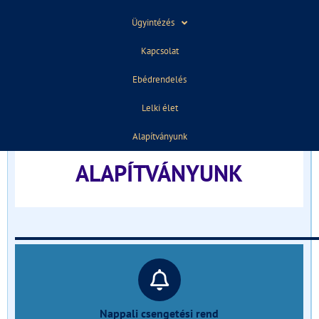
ELŐZŐ
KÖVETKEZŐ
Ügyintézés
Technikumi képzés
Tájékoztató a koronavírus kapcsán kialakult helyzetről
Kapcsolat
Ebédrendelés
TÁJÉKOZTATÓ FELVÉTELIZŐKNEK
Lelki élet
______________________________
Alapítványunk
ALAPÍTVÁNYUNK
______________________________
Nappali csengetési rend