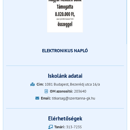
ELEKTRONIKUS NAPLÓ
Iskolánk adatai
Cím:
1081 Budapest, Bezerédj utca 16/a
OM azonosító:
203640
Email:
titkarsag@szentanna-gk.hu
Elérhetőségek
Tanári:
313-7235