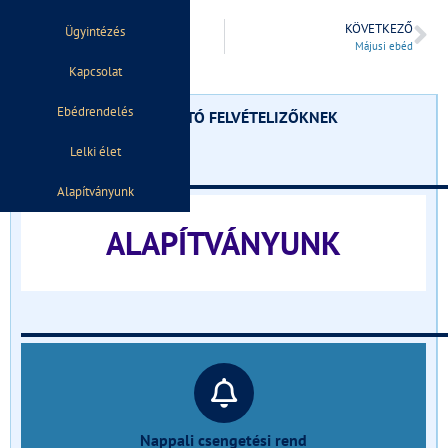
ELŐZŐ
KÖVETKEZŐ
Ügyintézés
9.A
Májusi ebéd
Kapcsolat
Ebédrendelés
TÁJÉKOZTATÓ FELVÉTELIZŐKNEK
Lelki élet
______________________________
Alapítványunk
ALAPÍTVÁNYUNK
______________________________
Nappali csengetési rend