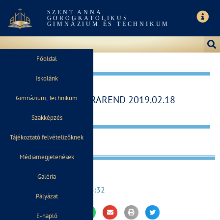
SZENT ANNA
GÖRÖGKATOLIKUS
GIMNÁZIUM ÉS TECHNIKUM
Főoldal
Iskolánk
NAPPALI ÓRAREND 2019.02.18
Gimnázium, Technikum
Szakképzés
Tájékoztató felvételizőknek
Médiamegjelenések
Galéria
2019. február 12.
15:32
Pályázat
E-napló