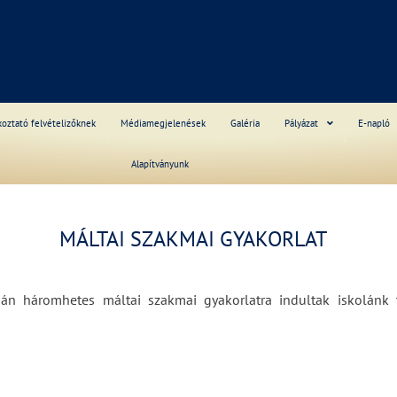
S
koztató felvételizőknek
Médiamegjelenések
Galéria
Pályázat
E-napló
Alapítványunk
______
MÁLTAI SZAKMAI GYAKORLAT
án háromhetes máltai szakmai gyakorlatra indultak iskolánk t
______