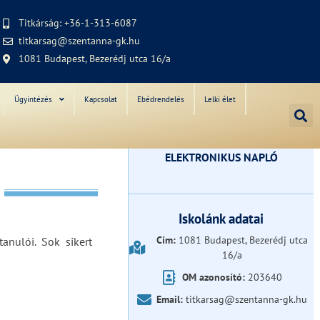
Titkárság: +36-1-313-6087
titkarsag@szentanna-gk.hu
1081 Budapest, Bezerédj utca 16/a
Ügyintézés
Kapcsolat
Ebédrendelés
Lelki élet
ELEKTRONIKUS NAPLÓ
Iskolánk adatai
Cím:
1081 Budapest, Bezerédj utca
anulói. Sok sikert
16/a
OM azonosító:
203640
Email:
titkarsag@szentanna-gk.hu