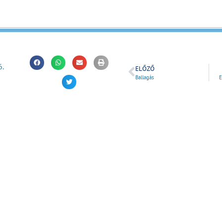
6.
ELŐZŐ
Ballagás
E