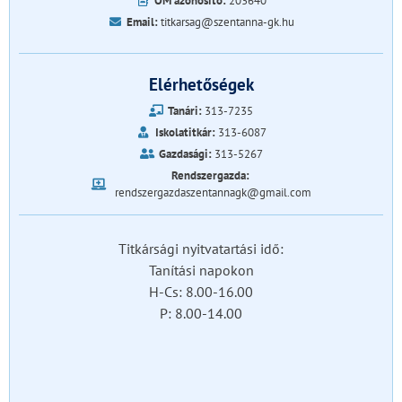
OM azonosító:
203640
Email:
titkarsag@szentanna-gk.hu
Elérhetőségek
Tanári:
313-7235
Iskolatitkár:
313-6087
Gazdasági:
313-5267
Rendszergazda:
rendszergazdaszentannagk@gmail.com
Titkársági nyitvatartási idő:
Tanítási napokon
H-Cs: 8.00-16.00
P: 8.00-14.00