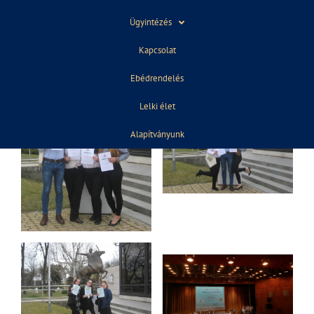
III. helyezett lett Magyarország az én hazám
kategóriában az 1/13.a osztályból Litavszky Barnabás,
Ügyintézés
Lőcsei Luca, Túri Kitti.
Kapcsolat
Ebédrendelés
Lelki élet
Alapítványunk