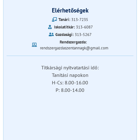
Elérhetőségek
Tanári:
313-7235
Iskolatitkár:
313-6087
Gazdasági:
313-5267
Rendszergazda:
rendszergazdaszentannagk@gmail.com
Titkársági nyitvatartási idő:
Tanítási napokon
H-Cs: 8.00-16.00
P: 8.00-14.00