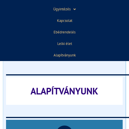
2021. november 24.
12:53
Ügyintézés
Kapcsolat
ELŐZŐ
KÖVETKEZŐ
Ebédrendelés
Törivetélkedő
Jótékonysági gyűjtés az iskolában
Lelki élet
TÁJÉKOZTATÓ FELVÉTELIZŐKNEK
Alapítványunk
______________________________
ALAPÍTVÁNYUNK
______________________________