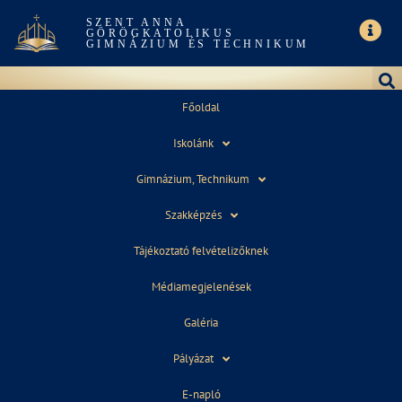
SZENT ANNA
GÖRÖGKATOLIKUS
GIMNÁZIUM ÉS TECHNIKUM
Főoldal
Iskolánk
KERÍTÉS KIÁLLÍTÁS
Gimnázium, Technikum
Szakképzés
Tájékoztató felvételizőknek
Médiamegjelenések
Kiállítás. Részletek az iskolában a plakátokon.
Galéria
Pályázat
E-napló