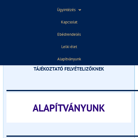
Ügyintézés
2019. február 13.
09:54
Kapcsolat
Ebédrendelés
ELŐZŐ
KÖVETKEZŐ
Lelki élet
Esti negyedéves beszámoló
Farsang
Alapítványunk
TÁJÉKOZTATÓ FELVÉTELIZŐKNEK
______________________________
ALAPÍTVÁNYUNK
______________________________