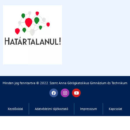
Minden jog fenntartva © 2022
.
Szent Anna Görögkatolikus Gimnázium és Technikum
Kezdőoldal
Adatvédelmi tájékoztató
Impresszum
Kapcsolat