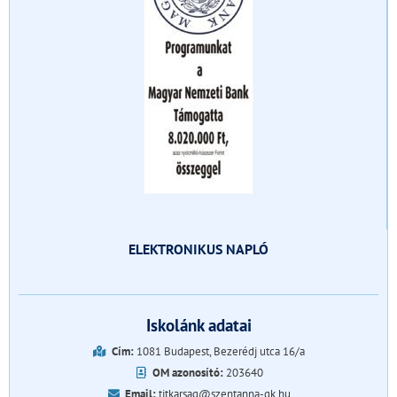
ELEKTRONIKUS NAPLÓ
Iskolánk adatai
Cím:
1081 Budapest, Bezerédj utca 16/a
OM azonosító:
203640
Email:
titkarsag@szentanna-gk.hu