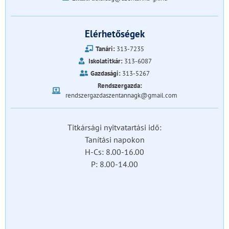
Elérhetőségek
Tanári:
313-7235
Iskolatitkár:
313-6087
Gazdasági:
313-5267
Rendszergazda:
rendszergazdaszentannagk@gmail.com
Titkársági nyitvatartási idő:
Tanítási napokon
H-Cs: 8.00-16.00
P: 8.00-14.00