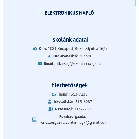
ELEKTRONIKUS NAPLÓ
Iskolánk adatai
Cím:
1081 Budapest, Bezerédj utca 16/a
OM azonosító:
203640
Email:
titkarsag@szentanna-gk.hu
Elérhetőségek
Tanári:
313-7235
Iskolatitkár:
313-6087
Gazdasági:
313-5267
Rendszergazda:
rendszergazdaszentannagk@gmail.com