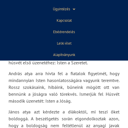
felkészülését.
Ügyintézés
Ebben az évben három budapesti görögkatolikus atya
Kapcsolat
beszélgetett az iskola tanulóival Húsvét üzenetéről:
Boldogság, jóság, szeretet.
Ebédrendelés
Mihály atya a szent három nap eseményein vezette végig
Lelki élet
a fiatalokat. Arról beszélt, mindannyiunk közös vágya,
Alapítványunk
hogy szeressünk és szeretve legyünk. Így jutottak el
húsvét első üzenetéhez: Isten a Szeretet.
András atya arra hívta fel a fiatalok figyelmét, hogy
mindannyian Isten hasonlatosságára vagyunk teremtve.
Rossz szokásaink, hibáink, bűneink mögött ott van
bennünk a jóságra való törekvés. Ismerjük fel Húsvét
második üzenetét: Isten a Jóság.
János atya azt kérdezte a diákoktól, mi teszi őket
boldoggá. A beszélgetés során elgondolkoztak azon,
hogy a boldogság nem feltétlenül az anyagi javak