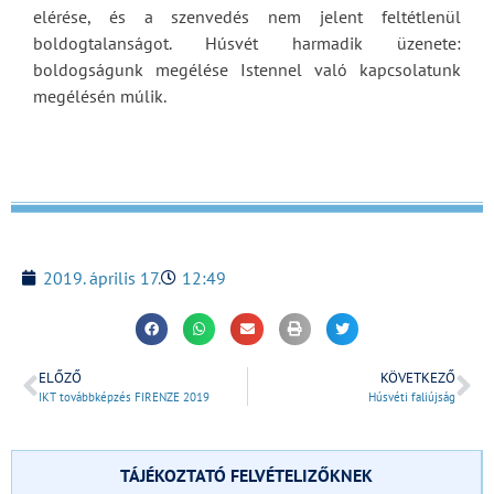
elérése, és a szenvedés nem jelent feltétlenül
boldogtalanságot. Húsvét harmadik üzenete:
boldogságunk megélése Istennel való kapcsolatunk
megélésén múlik.
2019. április 17.
12:49
ELŐZŐ
KÖVETKEZŐ
IKT továbbképzés FIRENZE 2019
Húsvéti faliújság
TÁJÉKOZTATÓ FELVÉTELIZŐKNEK