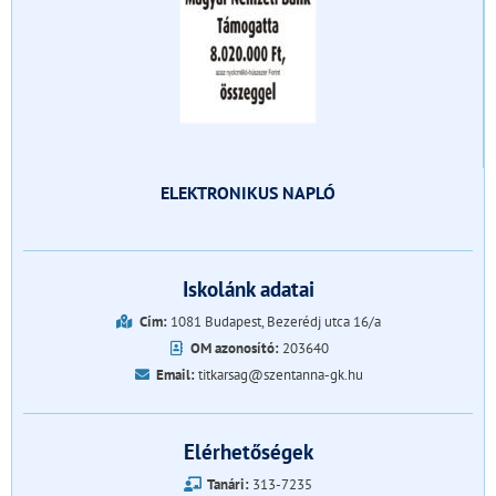
ELEKTRONIKUS NAPLÓ
Iskolánk adatai
Cím:
1081 Budapest, Bezerédj utca 16/a
OM azonosító:
203640
Email:
titkarsag@szentanna-gk.hu
Elérhetőségek
Tanári:
313-7235