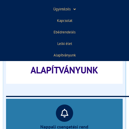
ELŐZŐ
KÖVETKEZŐ
Ügyintézés
Pótjelentkezés
Fejlesztés alatt
Kapcsolat
Ebédrendelés
TÁJÉKOZTATÓ FELVÉTELIZŐKNEK
Lelki élet
______________________________
Alapítványunk
ALAPÍTVÁNYUNK
______________________________
Nappali csengetési rend