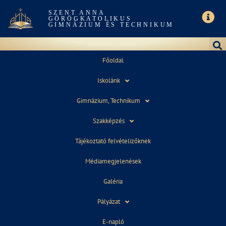
SZENT ANNA
GÖRÖGKATOLIKUS
GIMNÁZIUM ÉS TECHNIKUM
Főoldal
Iskolánk
HATÁRTALANUL
Gimnázium, Technikum
Szakképzés
Tájékoztató felvételizőknek
Médiamegjelenések
Galéria
2022. június 7.
08:28
Pályázat
E-napló