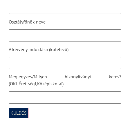
Osztályfőnök neve
A kérvény indoklása (kötelező)
Megjegyzes/Milyen bizonyítványt keres?
(OKJ,Érettségi,Középiskolai)