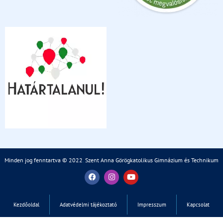
Minden jog fenntartva © 2022
.
Szent Anna Görögkatolikus Gimnázium és Technikum
Kezdőoldal
Adatvédelmi tájékoztató
Impresszum
Kapcsolat