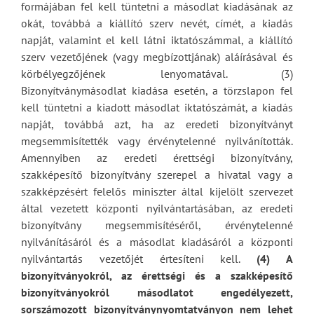
formájában fel kell tüntetni a másodlat kiadásának az
okát, továbbá a kiállító szerv nevét, címét, a kiadás
napját, valamint el kell látni iktatószámmal, a kiállító
szerv vezetőjének (vagy megbízottjának) aláírásával és
körbélyegzőjének lenyomatával. (3)
Bizonyítványmásodlat kiadása esetén, a törzslapon fel
kell tüntetni a kiadott másodlat iktatószámát, a kiadás
napját, továbbá azt, ha az eredeti bizonyítványt
megsemmisítették vagy érvénytelenné nyilvánították.
Amennyiben az eredeti érettségi bizonyítvány,
szakképesítő bizonyítvány szerepel a hivatal vagy a
szakképzésért felelős miniszter által kijelölt szervezet
által vezetett központi nyilvántartásában, az eredeti
bizonyítvány megsemmisítéséről, érvénytelenné
nyilvánításáról és a másodlat kiadásáról a központi
nyilvántartás vezetőjét értesíteni kell.
(4) A
bizonyítványokról, az érettségi és a szakképesítő
bizonyítványokról másodlatot engedélyezett,
sorszámozott bizonyítványnyomtatványon nem lehet