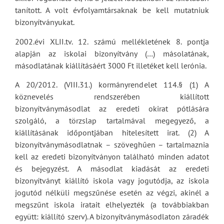
tanított. A volt évfolyamtársaknak be kell mutatniuk
bizonyítványukat.
2002.évi XLII.tv. 12. számú mellékletének 8. pontja
alapján az iskolai bizonyítvány (…) másolatának,
másodlatának kiállításáért 3000 Ft illetéket kell lerónia.
A 20/2012. (VIII.31.) kormányrendelet 114.§ (1) A
köznevelés rendszerében kiállított
bizonyítványmásodlat az eredeti okirat pótlására
szolgáló, a törzslap tartalmával megegyező, a
kiállításának időpontjában hitelesített irat. (2) A
bizonyítványmásodlatnak – szöveghűen – tartalmaznia
kell az eredeti bizonyítványon található minden adatot
és bejegyzést. A másodlat kiadását az eredeti
bizonyítványt kiállító iskola vagy jogutódja, az iskola
jogutód nélküli megszűnése esetén az végzi, akinél a
megszűnt iskola iratait elhelyezték (a továbbiakban
együtt: kiállító szerv). A bizonyítványmásodlaton záradék