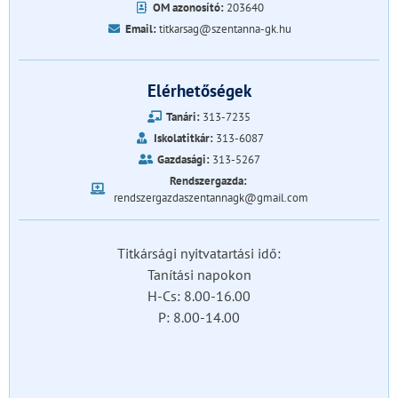
OM azonosító:
203640
Email:
titkarsag@szentanna-gk.hu
Elérhetőségek
Tanári:
313-7235
Iskolatitkár:
313-6087
Gazdasági:
313-5267
Rendszergazda:
rendszergazdaszentannagk@gmail.com
Titkársági nyitvatartási idő:
Tanítási napokon
H-Cs: 8.00-16.00
P: 8.00-14.00