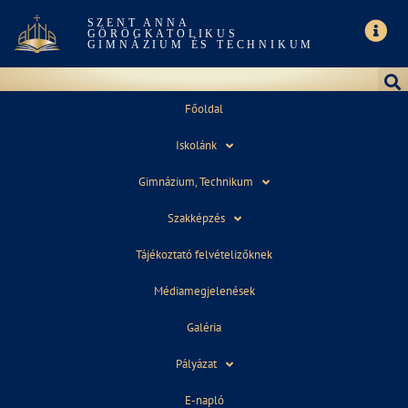
SZENT ANNA
GÖRÖGKATOLIKUS
GIMNÁZIUM ÉS TECHNIKUM
Főoldal
Iskolánk
HATÁRTALANUL PROGRAM – KÁRPÁTALJA,
Gimnázium, Technikum
2019. ÁPRILIS 1-4.
Szakképzés
Tájékoztató felvételizőknek
Médiamegjelenések
Jó utat kívánunk a 10.a osztálynak, akik a Határtalanul
program keretében Kárpátaljára látogatnak.
Galéria
Pályázat
E-napló