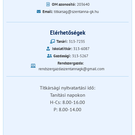
OM azonosító:
203640
Email:
titkarsag@szentanna-gk.hu
Elérhetőségek
Tanári:
313-7235
Iskolatitkár:
313-6087
Gazdasági:
313-5267
Rendszergazda:
rendszergazdaszentannagk@gmail.com
Titkársági nyitvatartási idő:
Tanítási napokon
H-Cs: 8.00-16.00
P: 8.00-14.00