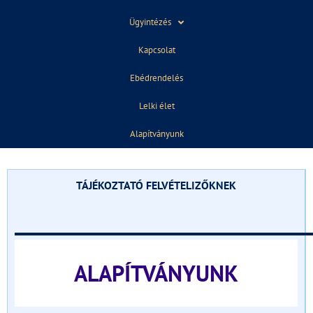
Ügyintézés
Kapcsolat
2019. március 29.
08:22
Ebédrendelés
Lelki élet
ELŐZŐ
KÖVETKEZŐ
Alapítványunk
Fenntarthatósági Témahét 2019
DIGITÁLIS TURIZMUS az iskolában
TÁJÉKOZTATÓ FELVÉTELIZŐKNEK
______________________________
ALAPÍTVÁNYUNK