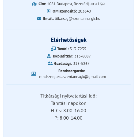
Cím:
1081 Budapest, Bezerédj utca 16/a
OM azonosító:
203640
Email:
titkarsag@szentanna-gk.hu
Elérhetőségek
Tanári:
313-7235
Iskolatitkár:
313-6087
Gazdasági:
313-5267
Rendszergazda:
rendszergazdaszentannagk@gmail.com
Titkársági nyitvatartási idő:
Tanítási napokon
H-Cs: 8.00-16.00
P: 8.00-14.00