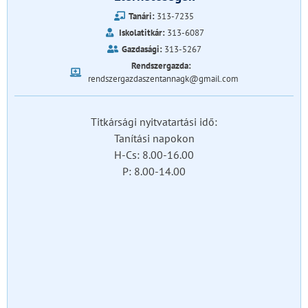
Tanári:
313-7235
Iskolatitkár:
313-6087
Gazdasági:
313-5267
Rendszergazda:
rendszergazdaszentannagk@gmail.com
Titkársági nyitvatartási idő:
Tanítási napokon
H-Cs: 8.00-16.00
P: 8.00-14.00