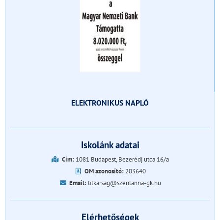
ELEKTRONIKUS NAPLÓ
Iskolánk adatai
Cím:
1081 Budapest, Bezerédj utca 16/a
OM azonosító:
203640
Email:
titkarsag@szentanna-gk.hu
Elérhetőségek