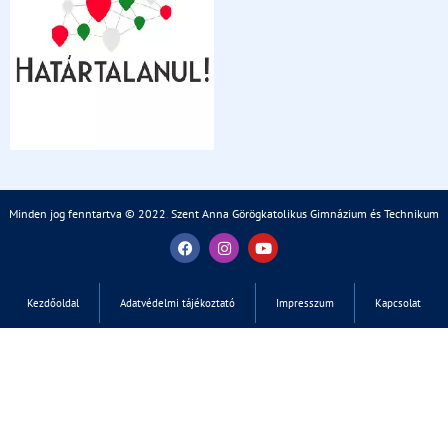
Minden jog fenntartva © 2022
.
Szent Anna Görögkatolikus Gimnázium és Technikum
Kezdőoldal
Adatvédelmi tájékoztató
Impresszum
Kapcsolat