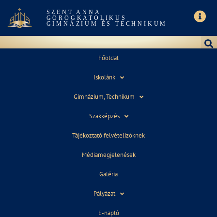
SZENT ANNA
GÖRÖGKATOLIKUS
GIMNÁZIUM ÉS TECHNIKUM
Főoldal
Iskolánk
GALLERY
Gimnázium, Technikum
Szakképzés
Tájékoztató felvételizőknek
Médiamegjelenések
Galéria
Pályázat
2016. március 24.
13:57
E-napló