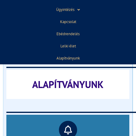
Ügyintézés
ELŐZŐ
KÖVETKEZŐ
Kapcsolat
Home 2
Gallery Alt
Ebédrendelés
TÁJÉKOZTATÓ FELVÉTELIZŐKNEK
Lelki élet
______________________________
Alapítványunk
ALAPÍTVÁNYUNK
______________________________