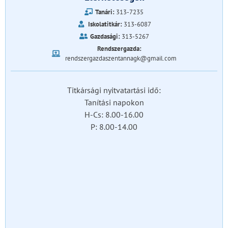
Tanári:
313-7235
Iskolatitkár:
313-6087
Gazdasági:
313-5267
Rendszergazda:
rendszergazdaszentannagk@gmail.com
Titkársági nyitvatartási idő:
Tanítási napokon
H-Cs: 8.00-16.00
P: 8.00-14.00