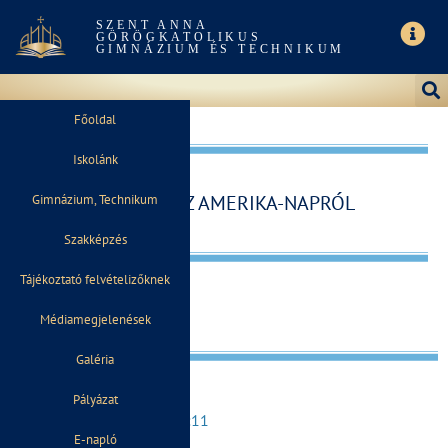
SZENT ANNA
GÖRÖGKATOLIKUS
GIMNÁZIUM ÉS TECHNIKUM
Főoldal
Iskolánk
GALÉRIA AZ AMERIKA-NAPRÓL
Gimnázium, Technikum
Szakképzés
Tájékoztató felvételizőknek
Médiamegjelenések
Galéria
Pályázat
2020. március 9.
11:11
E-napló