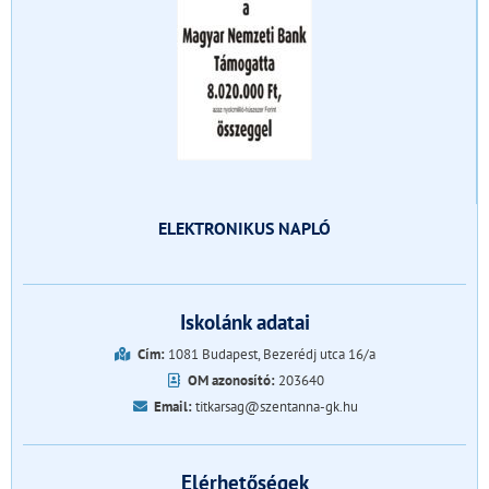
ELEKTRONIKUS NAPLÓ
Iskolánk adatai
Cím:
1081 Budapest, Bezerédj utca 16/a
OM azonosító:
203640
Email:
titkarsag@szentanna-gk.hu
Elérhetőségek