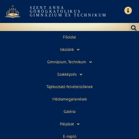
SZENT ANNA
GÖRÖGKATOLIKUS
GIMNÁZIUM ÉS TECHNIKUM
Főoldal
Iskolánk
FALIÚJSÁG SZEPTEMBER 12.A
Gimnázium, Technikum
Szakképzés
Tájékoztató felvételizőknek
Médiamegjelenések
Galéria
2021. október 4.
11:33
Pályázat
E-napló