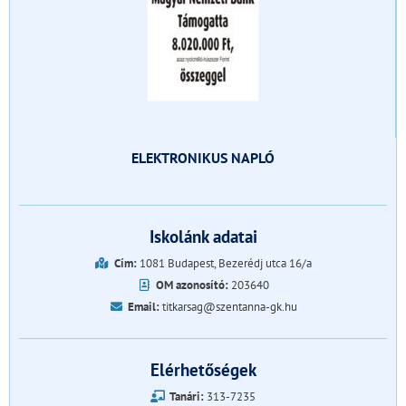
ELEKTRONIKUS NAPLÓ
Iskolánk adatai
Cím:
1081 Budapest, Bezerédj utca 16/a
OM azonosító:
203640
Email:
titkarsag@szentanna-gk.hu
Elérhetőségek
Tanári:
313-7235