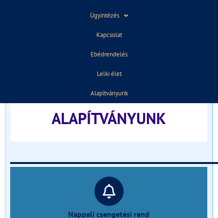
ELŐZŐ
KÖVETKEZŐ
Ügyintézés
Ami igazán nyomot hagy a lelkünkben…
Kiváló sporteredményeink
Kapcsolat
Ebédrendelés
TÁJÉKOZTATÓ FELVÉTELIZŐKNEK
Lelki élet
______________________________
Alapítványunk
ALAPÍTVÁNYUNK
______________________________
Nappali csengetési rend