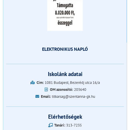
ELEKTRONIKUS NAPLÓ
Iskolánk adatai
Cím:
1081 Budapest, Bezerédj utca 16/a
OM azonosító:
203640
Email:
titkarsag@szentanna-gk.hu
Elérhetőségek
Tanári:
313-7235