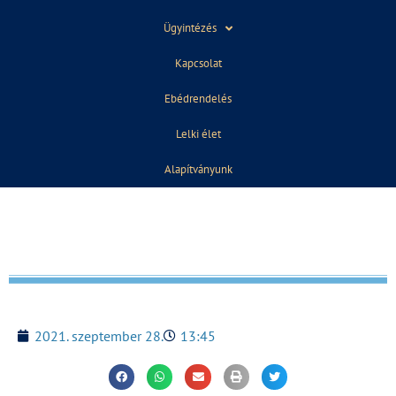
praktikus ismeretet szerezzenek a mindennapi
Ügyintézés
pénzügyek elsajátítása érdekében.
Kapcsolat
A FABATKA intelligencia fejlesztő tábor hivatalos
Ebédrendelés
videója:
https://youtu.be/5eNngUnUYY8
Lelki élet
Alapítványunk
2021. szeptember 28.
13:45