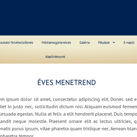
S
koztató felvételizőknek
Médiamegjelenések
Galéria
Pályázat
E-napló
Alapítványunk
______
ÉVES MENETREND
 ipsum dolor sit amet, consectetur adipiscing elit. Donec sed e
iet in justo nec, sollicitudin dictum nisi. Aliquam euismod ferme
alesuada egestas. Nulla at felis a elit hendrerit placerat. Duis t
landit neque molestie. Praesent ornare elit ac lectus ultricies, 
______
enatis purus ipsum, vitae pharetra quam tristique nec. Aenean blan
pharetra tempor.