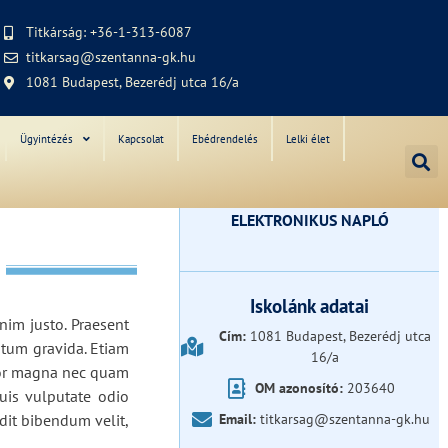
Titkárság: +36-1-313-6087
titkarsag@szentanna-gk.hu
1081 Budapest, Bezerédj utca 16/a
Ügyintézés
Kapcsolat
Ebédrendelés
Lelki élet
ELEKTRONIKUS NAPLÓ
Iskolánk adatai
nim justo. Praesent
Cím:
1081 Budapest, Bezerédj utca
ntum gravida. Etiam
16/a
empor magna nec quam
OM azonosító:
203640
quis vulputate odio
dit bibendum velit,
Email:
titkarsag@szentanna-gk.hu