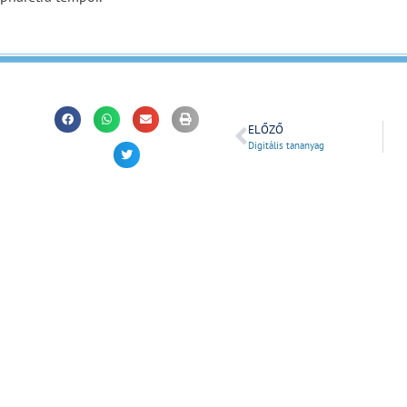
ELŐZŐ
Digitális tananyag