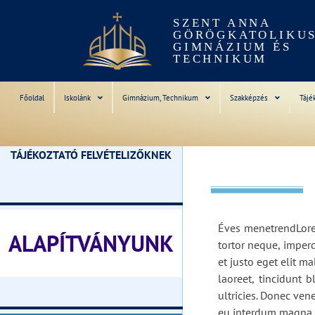
SZENT ANNA
GÖRÖGKATOLIKU
GIMNÁZIUM ÉS
TECHNIKUM
Főoldal
Iskolánk
Gimnázium, Technikum
Szakképzés
Tájé
TÁJÉKOZTATÓ FELVÉTELIZŐKNEK
________________________________
Éves menetrendLorem
ALAPÍTVÁNYUNK
tortor neque, imperd
et justo eget elit m
laoreet, tincidunt b
________________________________
ultricies. Donec ven
eu interdum magna 