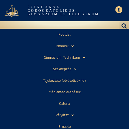
SZENT ANNA
GÖRÖGKATOLIKUS
GIMNÁZIUM ÉS TECHNIKUM
Főoldal
Iskolánk
ELÉGEDETTSÉG MÉRÉS – OSZTÁLYOK
Gimnázium, Technikum
Szakképzés
Tájékoztató felvételizőknek
Válaszd ki az osztályodat!
Médiamegjelenések
Galéria
Pályázat
E-napló