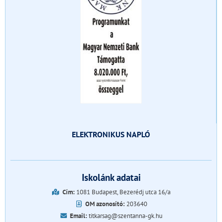
ELEKTRONIKUS NAPLÓ
Iskolánk adatai
Cím:
1081 Budapest, Bezerédj utca 16/a
OM azonosító:
203640
Email:
titkarsag@szentanna-gk.hu