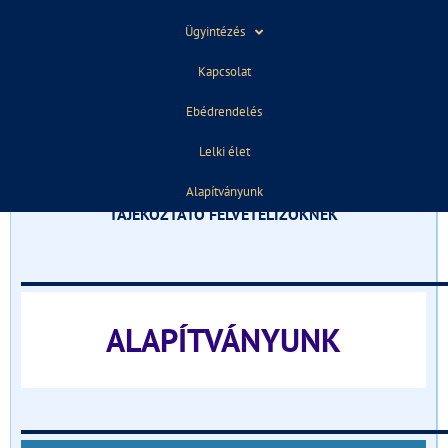
Ügyintézés
2019. június 12.
09:24
Kapcsolat
Ebédrendelés
ELŐZŐ
KÖVETKEZŐ
Elégedettség mérés – 2019
9.A – elégedettség mérés
Lelki élet
Alapítványunk
TÁJÉKOZTATÓ FELVÉTELIZŐKNEK
______________________________
ALAPÍTVÁNYUNK
______________________________