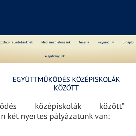
S
koztató felvételizőknek
Médiamegjelenések
Galéria
Pályázat
E-napló
Alapítványunk
EGYÜTTMŰKÖDÉS KÖZÉPISKOLÁK
______
KÖZÖTT
űködés középiskolák között” 
n két nyertes pályázatunk van:
______