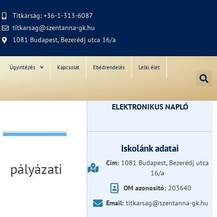
Titkárság: +36-1-313-6087
titkarsag@szentanna-gk.hu
1081 Budapest, Bezerédj utca 16/a
Ügyintézés
Kapcsolat
Ebédrendelés
Lelki élet
ELEKTRONIKUS NAPLÓ
Iskolánk adatai
Cím:
1081 Budapest, Bezerédj utca
pályázati
16/a
OM azonosító:
203640
Email:
titkarsag@szentanna-gk.hu