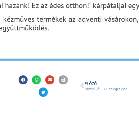
 mi hazánk! Ez az édes otthon!” kárpátaljai e
i kézműves termékek az adventi vásárokon,
 együttműködés.
ELŐZŐ
Olvasni jó! – Különleges kincsek a Széchényiben