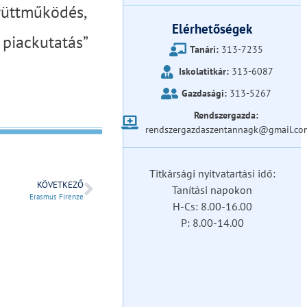
gyüttműködés,
Elérhetőségek
 piackutatás”
Tanári:
313-7235
Iskolatitkár:
313-6087
Gazdasági:
313-5267
Rendszergazda:
rendszergazdaszentannagk@gmail.co
Titkársági nyitvatartási idő:
KÖVETKEZŐ
Tanítási napokon
Erasmus Firenze
H-Cs: 8.00-16.00
P: 8.00-14.00