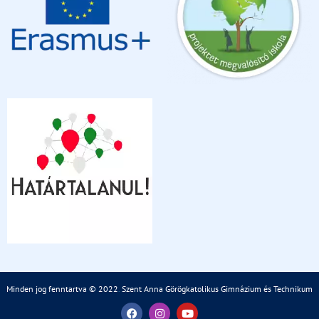
Minden jog fenntartva © 2022
.
Szent Anna Görögkatolikus Gimnázium és Technikum