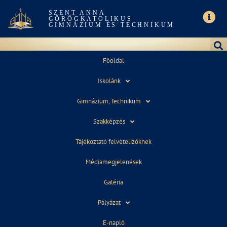
SZENT ANNA
GÖRÖGKATOLIKUS
GIMNÁZIUM ÉS TECHNIKUM
Főoldal
Iskolánk
EBÉDBEFIZETÉS 2020 SZEPTEMBER
Gimnázium, Technikum
Szakképzés
Tájékoztató felvételizőknek
Médiamegjelenések
Ebédbefizetés augusztus 26-án vagy szeptember 1-től.
Galéria
Pályázat
Diák ebéd szeptember 7-től
460Forint/nap
E-napló