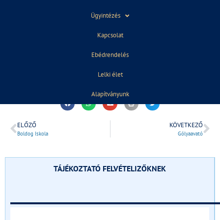
(18 nap, 8280 Forint)
Ügyintézés
Kapcsolat
Ebédrendelés
Lelki élet
2020. augusztus 19.
12:54
Alapítványunk
ELŐZŐ
KÖVETKEZŐ
Boldog Iskola
Gólyaavató
TÁJÉKOZTATÓ FELVÉTELIZŐKNEK
______________________________