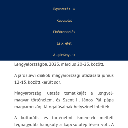
és technikum tanulói. A két országból 15-15 diák
és 2-2 tanár vett részt az utazásokban.
Ügyintézés
Elsősorban a lengyel-magyar történelmi és
Kapcsolat
kulturális kapcsolatokra fókuszáltunk, de fontos
Ebédrendelés
szerepet kapott a lengyel történelem, a katolikus
hagyomány, és a két nép szabadság iránti
Lelki élet
legyőzhetetlen vágya.
Alapítványunk
Első alkalommal a magyar fiatalok utaztak
Lengyelországba. 2023. március 20-23. között.
A jaroslawi diákok magyarországi utazására június
12-15. között került sor.
Magyarországi utazás tematikáját a lengyel-
magyar történelem, és Szent II. János Pál pápa
magyarországi látogatásainak helyszínei ihlették.
A kulturális és történelmi ismeretek mellett
legnagyobb hangsúly a kapcsolatépítésen volt. A