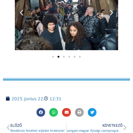
2023. június 22.
12:31
ELŐZŐ
KÖVETKEZŐ
Rendkívüli felvételi eljárást hirdetünk!
Lengyel-magyar ifjúsági csereprogram Magyarországon