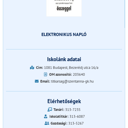
ELEKTRONIKUS NAPLÓ
Iskolánk adatai
Cím:
1081 Budapest, Bezerédj utca 16/a
OM azonosító:
203640
Email:
titkarsag@szentanna-gk.hu
Elérhetőségek
Tanári:
313-7235
Iskolatitkár:
313-6087
Gazdasági:
313-5267