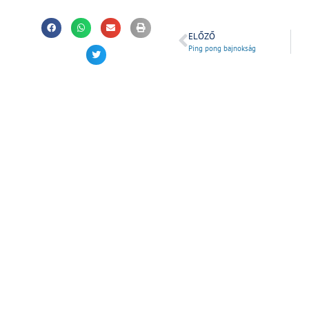
ELŐZŐ
Ping pong bajnokság