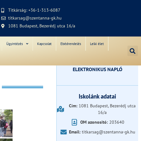
Titkárság: +36-1-313-6087
titkarsag@szentanna-gk.hu
1081 Budapest, Bezerédj utca 16/a
Ügyintézés
Kapcsolat
Ebédrendelés
Lelki élet
ELEKTRONIKUS NAPLÓ
Iskolánk adatai
Cím:
1081 Budapest, Bezerédj utca
16/a
OM azonosító:
203640
Email:
titkarsag@szentanna-gk.hu