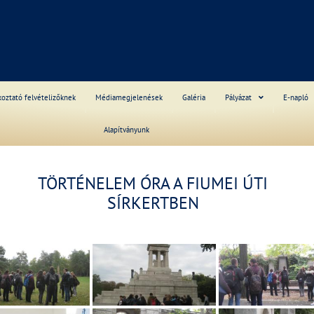
S
koztató felvételizőknek
Médiamegjelenések
Galéria
Pályázat
E-napló
Alapítványunk
TÖRTÉNELEM ÓRA A FIUMEI ÚTI
______
SÍRKERTBEN
______